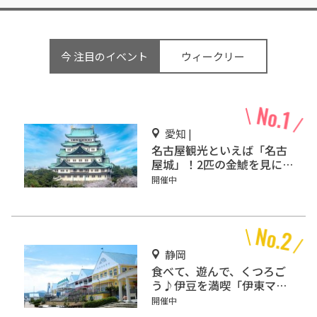
今 注目のイベント
ウィークリー
愛知 |
名古屋観光といえば「名古
屋城」！2匹の金鯱を見に
行こう
開催中
静岡
食べて、遊んで、くつろご
う♪伊豆を満喫「伊東マリ
ンタウン」
開催中