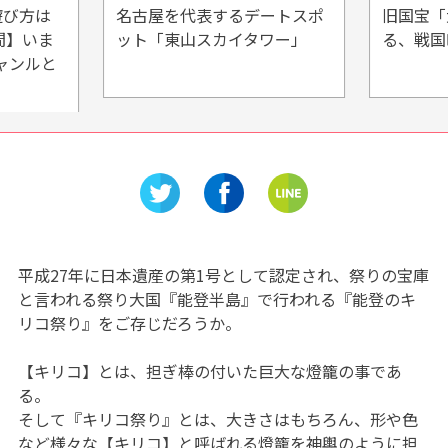
】遊び方は
名古屋を代表するデートスポ
旧国宝「
間】いま
ット「東山スカイタワー」
る、戦国
ャンルと
平成27年に日本遺産の第1号として認定され、祭りの宝庫
と言われる祭り大国『能登半島』で行われる『能登のキ
リコ祭り』をご存じだろうか。
【キリコ】とは、担ぎ棒の付いた巨大な燈籠の事であ
る。
そして『キリコ祭り』とは、大きさはもちろん、形や色
など様々な【キリコ】と呼ばれる燈籠を神輿のように担