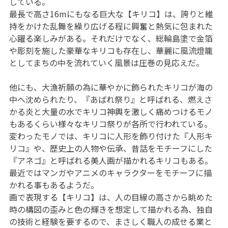
している。
最長で高さ16mにもなる巨大な【キリコ】は、誇りと維
持をかけた乱舞を繰り広げる程に興奮と熱気に包まれた
心躍る楽しみがある。それだけでなく、総輪島塗で金箔
や彫刻を施した豪華なキリコも存在し、華麗に風流燈籠
としてまちの中を流れていく風景は圧巻の見応えだ。
他にも、大漁祈願の為に華やかに飾られたキリコが海の
中へ沈められたり、『あばれ祭り』と呼ばれる、燃えさ
かる炎と大量の水でキリコ神輿を激しく痛めつけるモノ
もあるくらい様々なキリコ祭りが各所で行われている。
変わったモノでは、キリコに人形を飾り付けた『人形キ
リコ』や、歴史上の人物や伝承、昔話をモチーフにした
『アネゴ』と呼ばれる美人画が描かれるキリコもある。
最近ではマンガやアニメのキャラクターをモチーフに描
かれる事もあるようだ。
画で表現する【キリコ】は、人の目線の高さから眺めた
時の構図の歪みと色の輝きを想定して描かれる為、独自
の技術と経験を要するので、まさしく職人の成せる業と