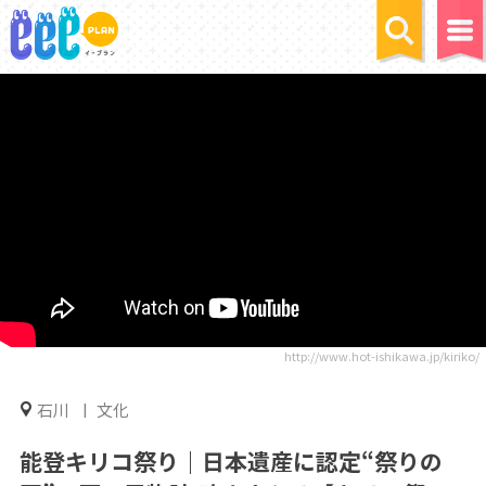
http://www.hot-ishikawa.jp/kiriko/
石川
文化
能登キリコ祭り｜日本遺産に認定“祭りの