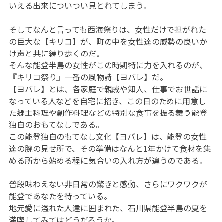
いえる出来についつい見とれてしまう。
そしてなんと言っても西海祭りは、女性だけで担がれた
の巨大な【キリコ】が、町の中を女性達の威勢の良いか
け声と共に練り歩くのだ。
そんな能登半島の女性がこの時期特に力を入れるのが、
『キリコ祭り』一番の風物詩【ヨバレ】だ。
【ヨバレ】とは、各家庭で親戚や知人、仕事でお世話に
なっている人などを自宅に招き、この日のために用意し
た郷土料理や創作料理などの特別な食事を振る舞う能登
独自のおもてなしである。
この能登独自のもてなし文化【ヨバレ】は、能登の女性
達の腕の見せ所で、その準備はなんと1年かけて食材を集
める所から始める程に気合いの入れ方が違うのである。
普段味わえない非日常の驚きと感動、さらにワクワクが
能登であなたを待っている。
地元愛に溢れた人達に囲まれた、石川県能登半島の夏を
満喫してみてはどうだろうか。