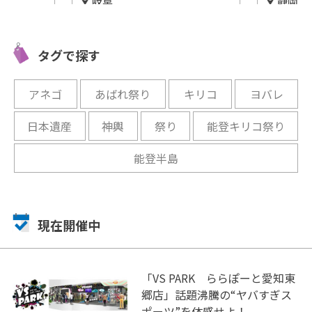
岐阜
静岡
な情景が
あぁ、うっとり♡ばら公園で
歴史と今
里フィー
気分はもう、セレブリティ♡
おう♪「
タグで探す
物館・駿
開催中
開催中
アネゴ
あばれ祭り
キリコ
ヨバレ
日本遺産
神輿
祭り
能登キリコ祭り
能登半島
現在開催中
「VS PARK ららぽーと愛知東
郷店」話題沸騰の“ヤバすぎス
ポーツ”を体感せよ！