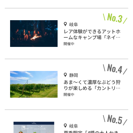
岐阜
レア体験ができるアットホ
ームなキャンプ場「ネイチ
ャーランドかみのほ」
開催中
静岡
あま～くて濃厚なぶどう狩
りが楽しめる「カントリー
ファーム佐藤園」
開催中
岐阜
夏季限定「4種の大人かき