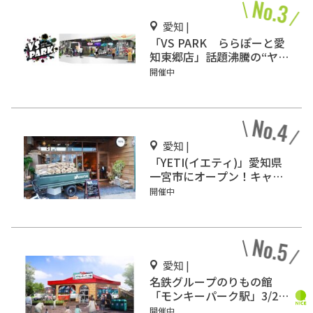
愛知 |
「VS PARK ららぽーと愛
知東郷店」話題沸騰の“ヤバ
すぎスポーツ”を体感せ
開催中
よ！
愛知 |
「YETI(イエティ)」愛知県
一宮市にオープン！キャン
プ気分を味わおう♪
開催中
愛知 |
名鉄グループのりもの館
「モンキーパーク駅」3/2オ
ープン
開催中