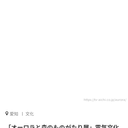
https://tv-aichi.co.jp/aurora/
愛知
文化
「オーロラと森のものがたり展」電気文化