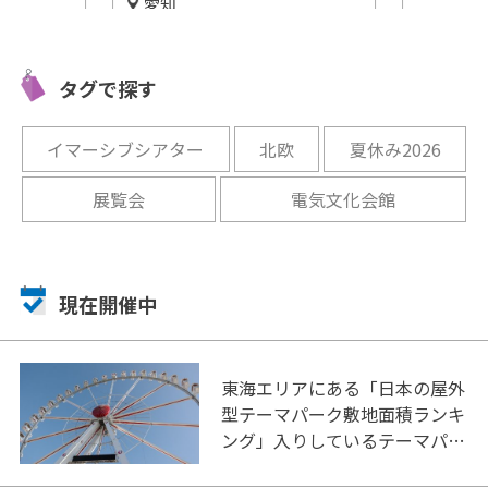
愛知
！『土肥
加山雄三
ホテルアークリッシュ豊橋・
験や坑道
山雄三ミ
emCAMPUS FOODでビアガー
開催中
タグで探す
デン開催
開催中
イマーシブシアター
北欧
夏休み2026
展覧会
電気文化会館
現在開催中
東海エリアにある「日本の屋外
型テーマパーク敷地面積ランキ
ング」入りしているテーマパー
ク！