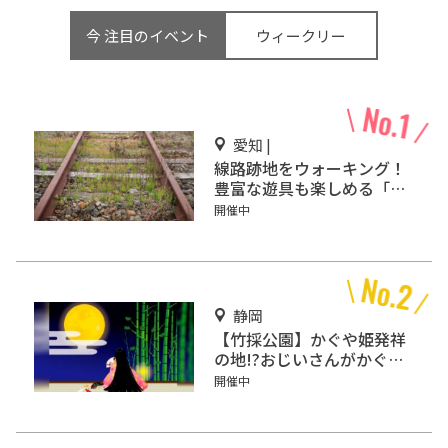
今 注目のイベント
ウィークリー
愛知 |
線路跡地をウォーキング！
豊富な遊具も楽しめる「碧
南レールパーク」
開催中
静岡
【竹採公園】かぐや姫発祥
の地!?おじいさんがかぐや
姫を見つけた場所を見に行
開催中
こう！