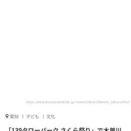
https://www.kisosansenkoen.jp/~tower138/m138event_sakura.html
愛知
子ども
文化
「138タワーパーク さくら祭り」で木曽川