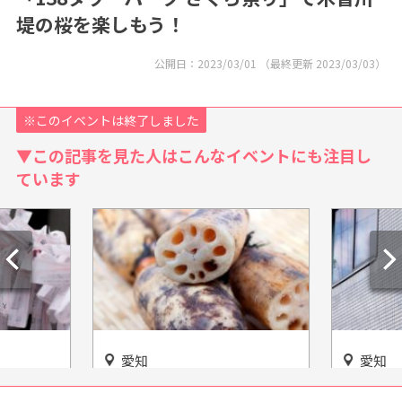
堤の桜を楽しもう！
公開日：
2023/03/01
（最終更新
2023/03/03
）
※このイベントは終了しました
▼この記事を見た人はこんなイベントにも注目し
ています
愛知
愛知
県伊賀市
「清水食品 れんこん掘体験」
【岡崎信