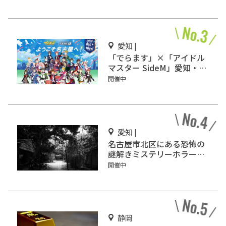
こう！
愛知 |
「でらます」×「アイドル
マスター SideM」愛知・名
古屋で開催
開催中
愛知 |
名古屋市北区にある恐怖の
謎解きミステリーホラー
「エモい家」あなたは行き
開催中
ますか？
静岡