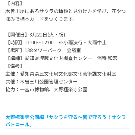
【内容】
木曽川堤にあるサクラの種類と見分け方を学び、花やつ
ぼみで標本カードをつくります。
【開催日】3月21日(火・祝)
【時間】11:00～12:00 ※小雨決行・大雨中止
【場所】138タワーパーク 会議室
【講師】愛知県埋蔵文化財調査センター 洲嵜 和宏
【備考】
主催：愛知県県民文化局文化部文化芸術課文化財室
共催：木曽三川公園管理センター
協力：一宮市博物館、大野極楽寺公園
大野極楽寺公園編「サクラを守る～皆で守ろう！サクラ
パトロール」