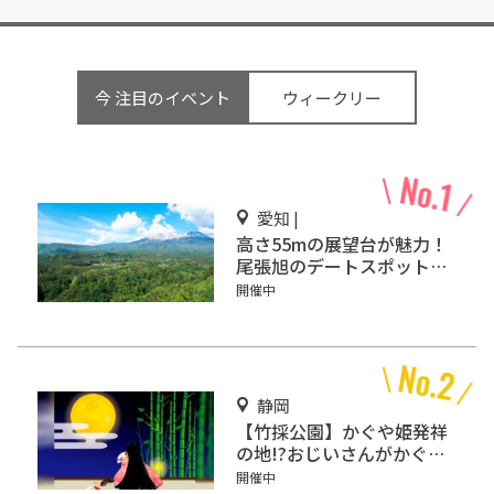
今 注目のイベント
ウィークリー
愛知 |
高さ55mの展望台が魅力！
尾張旭のデートスポット
「スカイワードあさひ」
開催中
静岡
【竹採公園】かぐや姫発祥
の地!?おじいさんがかぐや
姫を見つけた場所を見に行
開催中