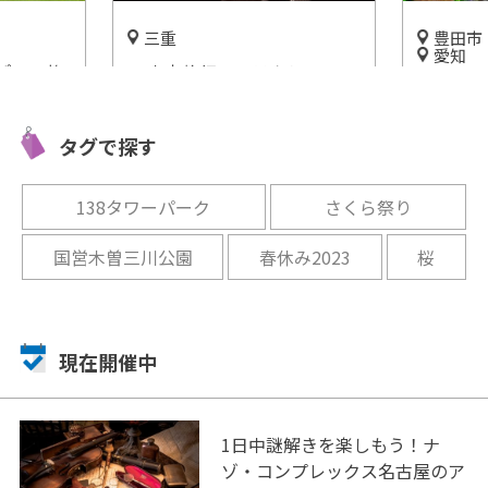
三重
豊田市
愛知
ぱい！静
VR宇宙旅行アトラクション
美しい自
「島田ゆ
「THE SUNSET OF MARS」
り!?三
志摩スペイン村にて期間限定
タイムス
タグで探す
で登場
開催中
開催中
138タワーパーク
さくら祭り
国営木曽三川公園
春休み2023
桜
現在開催中
1日中謎解きを楽しもう！ナ
ゾ・コンプレックス名古屋のア