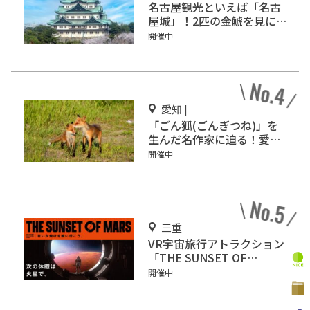
名古屋観光といえば「名古
屋城」！2匹の金鯱を見に
行こう
開催中
愛知 |
「ごん狐(ごんぎつね)」を
生んだ名作家に迫る！愛知
県半田市の「新美南吉記念
開催中
館」
三重
VR宇宙旅行アトラクション
「THE SUNSET OF
MARS」志摩スペイン村に
開催中
て期間限定で登場