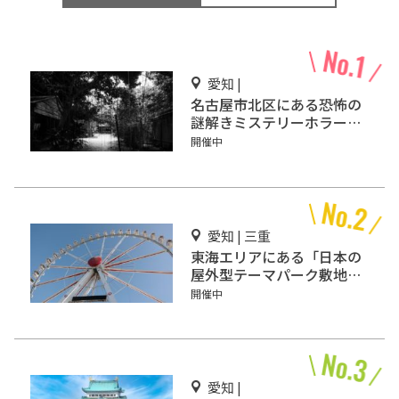
愛知 |
名古屋市北区にある恐怖の
謎解きミステリーホラー
「エモい家」あなたは行き
開催中
ますか？
愛知 | 三重
東海エリアにある「日本の
屋外型テーマパーク敷地面
積ランキング」入りしてい
開催中
るテーマパーク！
愛知 |