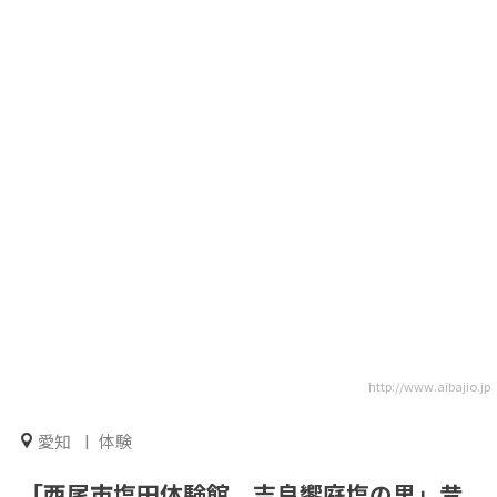
http://www.aibajio.jp
愛知
体験
「西尾市塩田体験館 吉良饗庭塩の里」昔