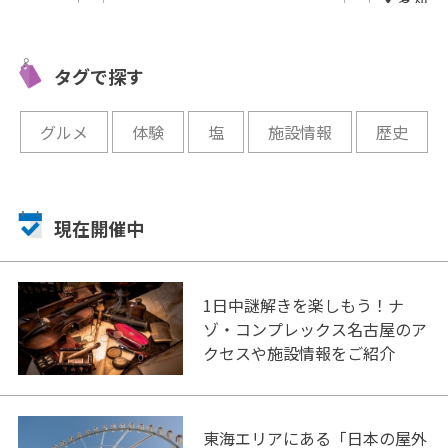
伊豆下田
家族で豊かな自然にふれあお
初心者も
を体験し
う★「田貫湖ふれあい自然
ランポリ
塾」
タグで探す
ランポリ
開催中
開催中
グルメ
体験
塩
施設情報
歴史
現在開催中
1日中謎解きを楽しもう！ナ
ゾ・コンプレックス名古屋のア
クセスや施設情報をご紹介
東海エリアにある「日本の屋外