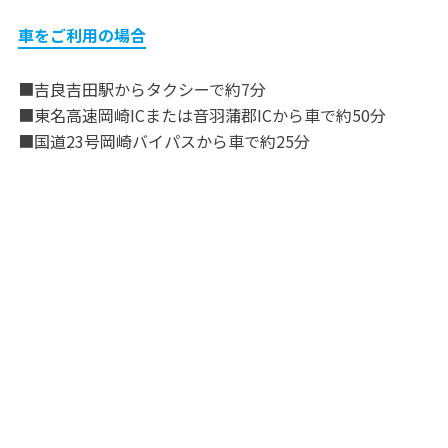
車をご利用の場合
■吉良吉田駅からタクシーで約7分
■東名高速岡崎ICまたは音羽蒲郡ICから車で約50分
■国道23号岡崎バイパスから車で約25分