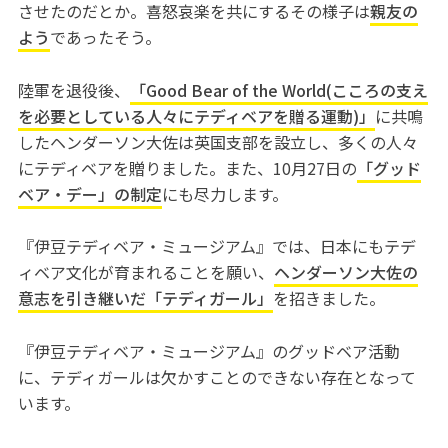
させたのだとか。喜怒哀楽を共にするその様子は
親友の
よう
であったそう。
陸軍を退役後、
「Good Bear of the World(こころの支え
を必要としている人々にテディベアを贈る運動)」
に共鳴
したヘンダーソン大佐は英国支部を設立し、多くの人々
にテディベアを贈りました。また、10月27日の
「グッド
ベア・デー」の制定
にも尽力します。
『伊豆テディベア・ミュージアム』では、日本にもテデ
ィベア文化が育まれることを願い、
ヘンダーソン大佐の
意志を引き継いだ「テディガール」
を招きました。
『伊豆テディベア・ミュージアム』のグッドベア活動
に、テディガールは欠かすことのできない存在となって
います。