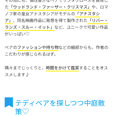
その他にも、個性豊かなベアでサンタクロースを表現し
た
「ウッドランド・ファーザー・クリスマス」
や、ロマ
ノフ家の皇女アナスタシアがモデルの
「アナスタシ
ア」
、同名映画作品に発想を得て製作された
「リバー・
ランズ・スルー・イット」
など、ユニークで可愛い作品
がいっぱい♡
ベアの
ファッションや持ち物
などの細部からも、作者の
こだわりが感じられるはず。
隅々までじっくりと、
時間をかけて鑑賞
することをオス
スメします♪
テディベアを探しつつ中庭散
策♡