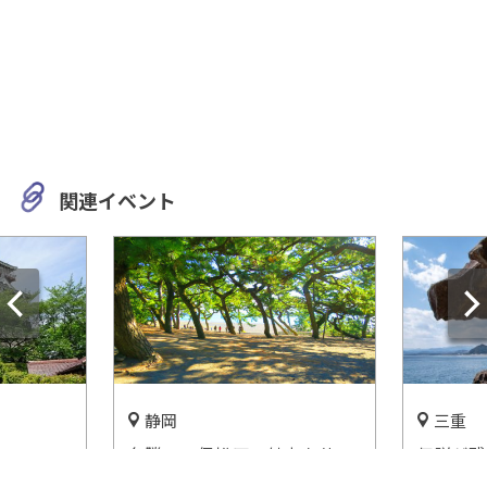
関連イベント
静岡
三重
名勝・三保松原の魅力を体
伝説が残
ッタリ！
感！静岡市三保松原文化創造
ット『鬼