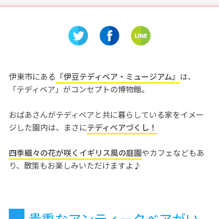
画から絵
名古屋にいながらいろいろな
「国際デ
示の幅広
花や緑と出会える！「久屋大
力的な作
通庭園フラリエ」
像力を刺
伊東市にある
『伊豆テディベア・ミュージアム』
は、
「テディベア」がコンセプトの博物館。
おばあさんがテディベアと共に暮らしている家をイメー
ジした園内は、まさに
テディベアづくし！
四季織々の花が咲くイギリス風の庭園
やカフェなどもあ
り、散策もお楽しみいただけますよ♪
貴重なアンティークベアがい