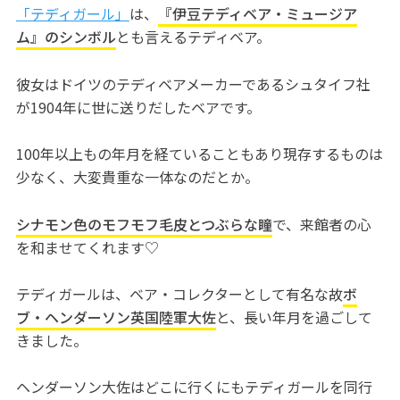
「テディガール」
は、
『伊豆テディベア・ミュージア
ム』のシンボル
とも言えるテディベア。
彼女はドイツのテディベアメーカーであるシュタイフ社
が1904年に世に送りだしたベアです。
100年以上もの年月を経ていることもあり現存するものは
少なく、大変貴重な一体なのだとか。
シナモン色のモフモフ毛皮とつぶらな瞳
で、来館者の心
を和ませてくれます♡
テディガールは、ベア・コレクターとして有名な故
ボ
ブ・ヘンダーソン英国陸軍大佐
と、長い年月を過ごして
きました。
ヘンダーソン大佐はどこに行くにもテディガールを同行