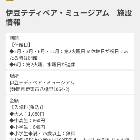
伊豆テディベア・ミュージアム 施設
情報
期間
【休館日】
◆2月・3月・6月・12月：第2火曜日 ※休館日が祝日にあ
たる時は開館
◆6月：第2火曜、水曜日が連休
場所
伊豆テディベア・ミュージアム
(静岡県伊東市八幡野1064-2)
金額
【入場料(税込)】
◆大人：1,080円
◆中高生：860円
◆小学生：640円
◆小学生未満・75歳以上：無料
※10名様以上の団体は100円割引。ただし他割引券との併