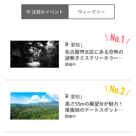
今 注目のイベント
ウィークリー
愛知 |
名古屋市北区にある恐怖の
謎解きミステリーホラー
「エモい家」あなたは行き
開催中
ますか？
愛知 |
高さ55mの展望台が魅力！
尾張旭のデートスポット
「スカイワードあさひ」
開催中