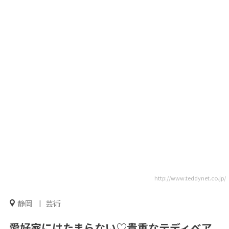
http://www.teddynet.co.jp/
静岡
芸術
愛好家にはたまらない♡貴重なテディベア