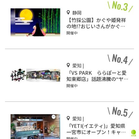
静岡
【竹採公園】かぐや姫発祥
の地!?おじいさんがかぐや
姫を見つけた場所を見に行
開催中
こう！
愛知 |
「VS PARK ららぽーと愛
知東郷店」話題沸騰の“ヤバ
すぎスポーツ”を体感せ
開催中
よ！
愛知 |
「YETI(イエティ)」愛知県
一宮市にオープン！キャン
プ気分を味わおう♪
開催中