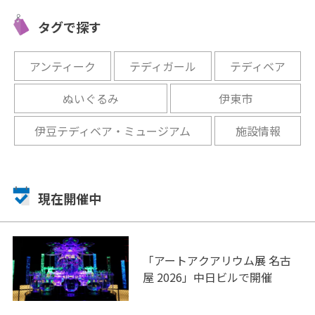
城
センター「みほしるべ」
う)』に
タグで探す
開催中
開催中
アンティーク
テディガール
テディベア
ぬいぐるみ
伊東市
伊豆テディベア・ミュージアム
施設情報
現在開催中
「アートアクアリウム展 名古
屋 2026」中日ビルで開催