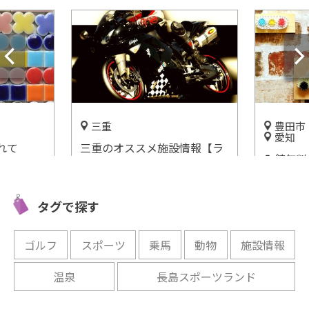
三重
豊田市
愛知
れて
三重のオススメ施設情報【ラ
入館無料
eでちょっと
イターまとめ記事】今日遊び
安全が勉
に行きたい場所はどこ？
もも大人
開催中
タグで探す
通安全学
開催中
ゴルフ
スポーツ
乗馬
動物
施設情報
温泉
長島スポーツランド