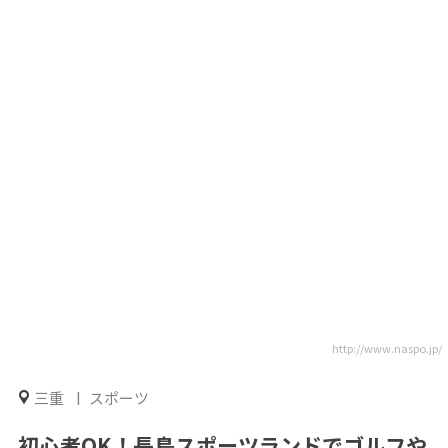
http://www.naspo.jp/
三重
スポーツ
初心者OK！長島スポーツランドでゴルフや