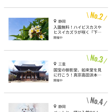
静岡
入園無料！ハイビスカスや
ヒスイカズラが咲く『下賀
茂熱帯植物園』で南国気分
開催中
♪
三重
国宝の御影堂、如来堂を見
に行こう！真宗高田派本
山 専修寺をご紹介！
開催中
静岡