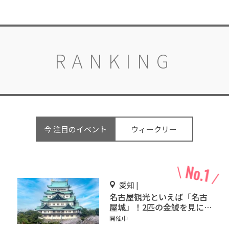
RANKING
今 注目のイベント
ウィークリー
愛知 |
名古屋観光といえば「名古
屋城」！2匹の金鯱を見に
行こう
開催中