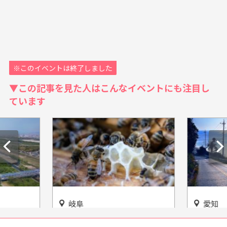
※このイベントは終了しました
▼この記事を見た人はこんなイベントにも注目し
ています
岐阜
愛知
を網羅
無料で見学できる！岐阜市
道の駅「