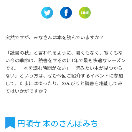
ご紹介！
「みつばちの家」本物のみつ
ルト」で
ばちもいるよ♪
みを…♪
突然ですが、みなさんは本を読んでいますか？
「読書の秋」と言われるように、暑くもなく、寒くもな
い今の季節は、読書をするのに1年で最も快適なシーズン
です。「本を読む時間がない」「読みたい本が見つから
ない」という方は、ぜひ今回ご紹介するイベントに参加
して、たまにはゆったり、のんびりと読書を堪能してみ
てはいかがですか？
円頓寺 本のさんぽみち