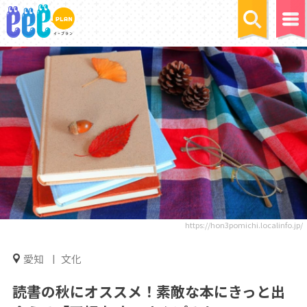
https://hon3pomichi.localinfo.jp/
愛知
文化
読書の秋にオススメ！素敵な本にきっと出