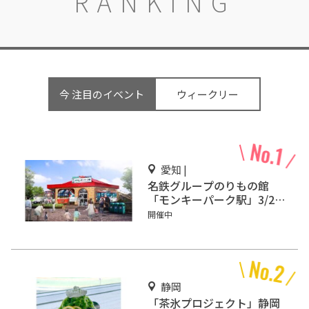
RANKING
今 注目のイベント
ウィークリー
愛知 |
名鉄グループのりもの館
「モンキーパーク駅」3/2オ
ープン
開催中
静岡
「茶氷プロジェクト」静岡