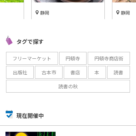
静岡
静岡
エコビレ
静岡が世界に誇るお茶文化が
内部が見
なベアやア
大集結！「ふじのくに茶の都
かれたダ
ぱい!!
ミュージアム」
島ダム」
タグで探す
開催中
開催中
フリーマーケット
円頓寺
円頓寺商店街
出版社
古本市
書店
本
読書
読書の秋
現在開催中