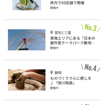
県内で65店舗で開催
開催中
愛知 | 三重
東海エリアにある「日本の
屋外型テーマパーク敷地面
積ランキング」入りしてい
開催中
るテーマパーク！
静岡
ものづくりで心に癒しを
♪「徳川陶房」
開催中