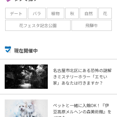
開催中
デート
バラ
植物
秋
自然
花
花フェスタ記念公園
飛騨牛
現在開催中
名古屋市北区にある恐怖の謎解
きミステリーホラー「エモい
家」あなたは行きますか？
ペットと一緒に入館OK！『伊
豆高原メルヘンの森美術館』を