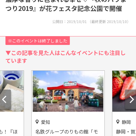
つり2019』が花フェスタ記念公園で開催
公開日：
2019/10/01
（最終更新
2019/10/10
）
※このイベントは終了しました
▼この記事を見た人はこんなイベントにも注目し
ています
静岡
愛知
の館「モ
静岡・賀茂郡【いちごらんど
『「こび