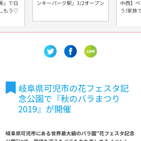
2オープン
中西】ペットも同伴できちゃ
すみ in
う!家族で楽しむイチゴ狩り!
岐阜県可児市の花フェスタ記
念公園で『秋のバラまつり
2019』が開催
岐阜県可児市にある世界最大級のバラ園“花フェスタ記念