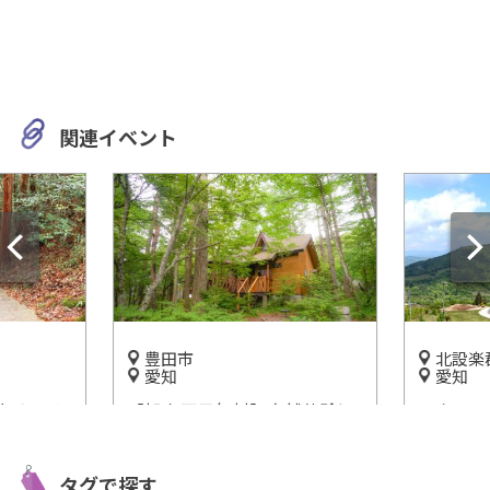
関連イベント
北設楽郡豊根村
静岡
愛知
刀剣、絵
然体験に
アウトドア、花、スキー！
を「佐野
まさ
「茶臼山高原」で自然を遊び
う！
つくしちゃおう★
開催中
タグで探す