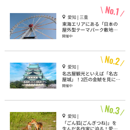
愛知 | 三重
東海エリアにある「日本の
屋外型テーマパーク敷地面
積ランキング」入りしてい
開催中
るテーマパーク！
愛知 |
名古屋観光といえば「名古
屋城」！2匹の金鯱を見に
行こう
開催中
愛知 |
「ごん狐(ごんぎつね)」を
生んだ名作家に迫る！愛知