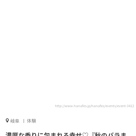
http://www.hanafes.jp/hanafes/events/event-3412
岐阜
体験
濃厚な香りに包まれる幸せ♡『秋のバラま