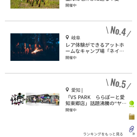
県半田市の「新美南吉記念
開催中
館」
岐阜
レア体験ができるアットホ
ームなキャンプ場「ネイチ
ャーランドかみのほ」
開催中
愛知 |
「VS PARK ららぽーと愛
知東郷店」話題沸騰の“ヤバ
すぎスポーツ”を体感せ
開催中
よ！
ランキングをもっと見る