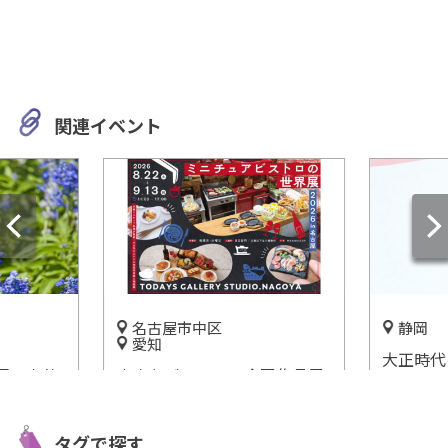
関連イベント
名古屋市中区
静岡
愛知
大正時代
園で素敵
小さなビストロの合同作品展
山牧水に
「ブルー
＆物販展「ミニチュアビスト
水記念館
ロの世界展 2026 in 名古屋」
開催中
タグで探す
開催