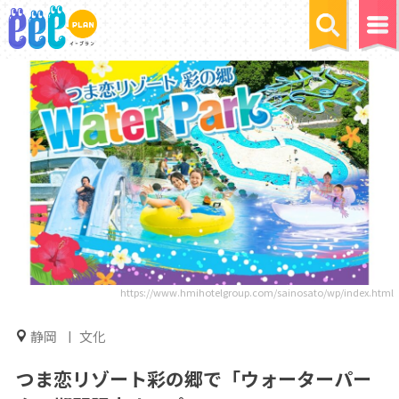
https://www.hmihotelgroup.com/sainosato/wp/index.html
静岡
文化
つま恋リゾート彩の郷で「ウォーターパー