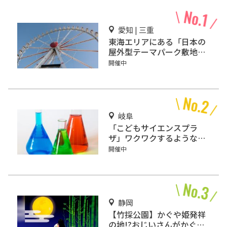
愛知 | 三重
東海エリアにある「日本の
屋外型テーマパーク敷地面
積ランキング」入りしてい
開催中
るテーマパーク！
岐阜
「こどもサイエンスプラ
ザ」ワクワクするような科
学の不思議がいっぱい！
開催中
静岡
【竹採公園】かぐや姫発祥
の地!?おじいさんがかぐや