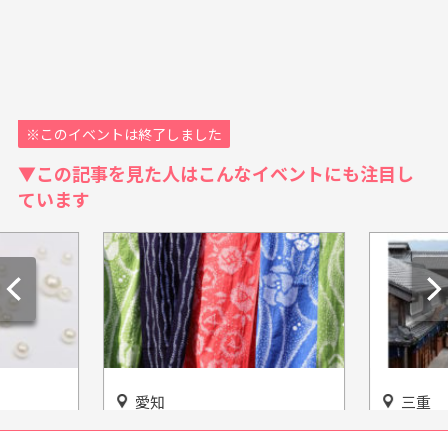
※このイベントは終了しました
▼この記事を見た人はこんなイベントにも注目し
ています
愛知
三重
志摩真珠
日本が誇る伝統工芸品の歴史
お伊勢参