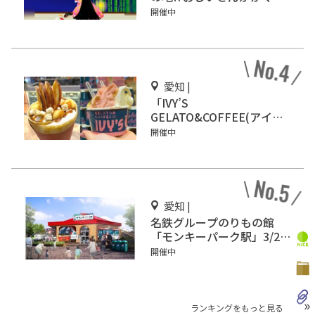
姫を見つけた場所を見に行
開催中
こう！
愛知 |
「IVY’S
GELATO&COFFEE(アイビ
ーズ ジェラート&コーヒ
開催中
ー)」イオンモール Nagoya
Noritake Gardenにオープ
ン！
愛知 |
名鉄グループのりもの館
「モンキーパーク駅」3/2オ
ープン
開催中
ランキングをもっと見る