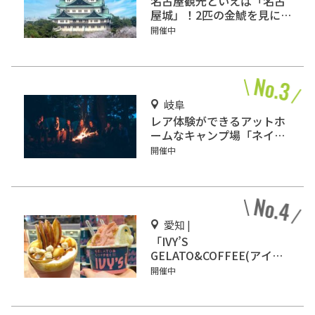
名古屋観光といえば「名古
屋城」！2匹の金鯱を見に
行こう
開催中
岐阜
レア体験ができるアットホ
ームなキャンプ場「ネイチ
ャーランドかみのほ」
開催中
愛知 |
「IVY’S
GELATO&COFFEE(アイビ
ーズ ジェラート&コーヒ
開催中
ー)」イオンモール Nagoya
Noritake Gardenにオープ
ン！