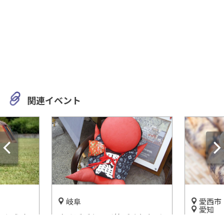
関連イベント
岐阜
愛西市
愛知
いほう高
さるぼぼやマイ箸づくりなど