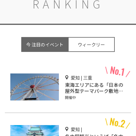
RANKING
今 注目のイベント
ウィークリー
愛知 | 三重
東海エリアにある「日本の
屋外型テーマパーク敷地面
積ランキング」入りしてい
開催中
るテーマパーク！
愛知 |