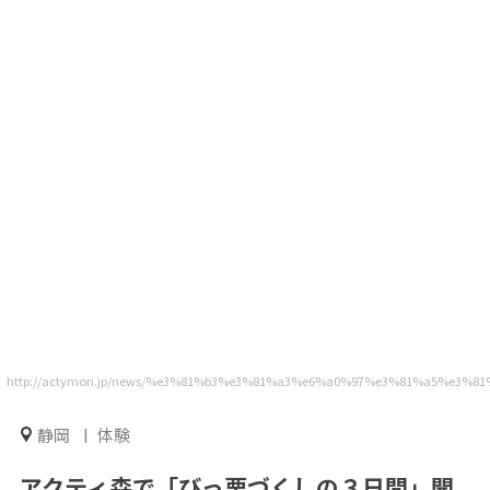
http://actymori.jp/news/%e3%81%b3%e3%81%a3%e6%a0%97%e3%81%a5%e3%
静岡
体験
アクティ森で「びっ栗づくしの３日間」開