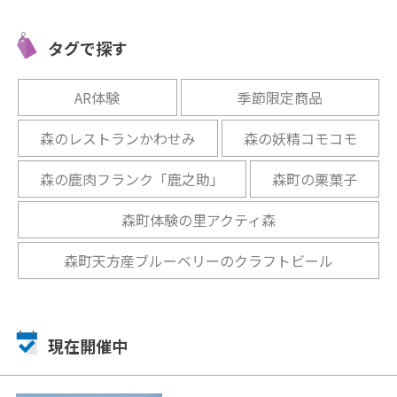
「清水食
ドで、大
豊富な体験を予約なしで！
木曽三川
！
「飛騨高山思い出体験館」
の手で掘
タグで探す
開催中
開催中
AR体験
季節限定商品
森のレストランかわせみ
森の妖精コモコモ
森の鹿肉フランク「鹿之助」
森町の栗菓子
森町体験の里アクティ森
森町天方産ブルーベリーのクラフトビール
現在開催中