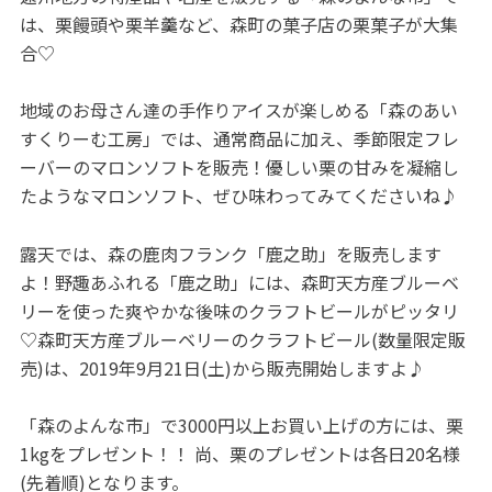
は、栗饅頭や栗羊羹など、森町の菓子店の栗菓子が大集
合♡
地域のお母さん達の手作りアイスが楽しめる「森のあい
すくりーむ工房」では、通常商品に加え、季節限定フレ
ーバーのマロンソフトを販売！優しい栗の甘みを凝縮し
たようなマロンソフト、ぜひ味わってみてくださいね♪
露天では、森の鹿肉フランク「鹿之助」を販売します
よ！野趣あふれる「鹿之助」には、森町天方産ブルーベ
リーを使った爽やかな後味のクラフトビールがピッタリ
♡森町天方産ブルーベリーのクラフトビール(数量限定販
売)は、2019年9月21日(土)から販売開始しますよ♪
「森のよんな市」で3000円以上お買い上げの方には、栗
1kgをプレゼント！！ 尚、栗のプレゼントは各日20名様
(先着順)となります。