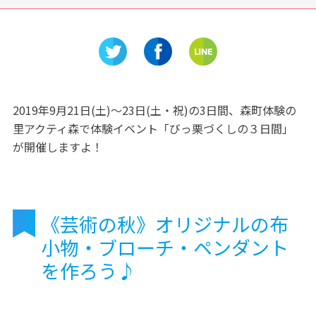
ボ！体験
近現代日本画や美人画を観に
愛犬と一
フ名古屋
行くならここ！「名都美術
コの森あ
」
館」
2019年9月21日(土)〜23日(土・祝)の3日間、森町体験の
里アクティ森で体験イベント「びっ栗づくしの３日間」
が開催しますよ！
《芸術の秋》オリジナルの布
小物・ブローチ・ペンダント
を作ろう♪