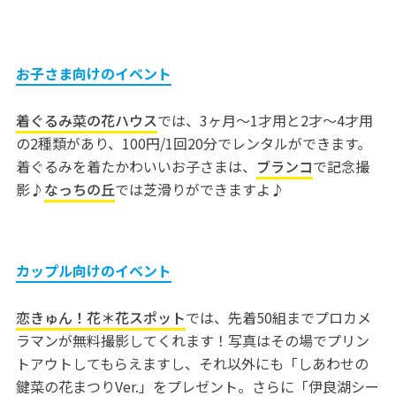
お子さま向けのイベント
着ぐるみ菜の花ハウス
では、3ヶ月～1才用と2才～4才用
の2種類があり、100円/1回20分でレンタルができます。
着ぐるみを着たかわいいお子さまは、
ブランコ
で記念撮
影♪
なっちの丘
では芝滑りができますよ♪
カップル向けのイベント
恋きゅん！花＊花スポット
では、先着50組までプロカメ
ラマンが無料撮影してくれます！写真はその場でプリン
トアウトしてもらえますし、それ以外にも「しあわせの
鍵菜の花まつりVer.」をプレゼント。さらに「伊良湖シー