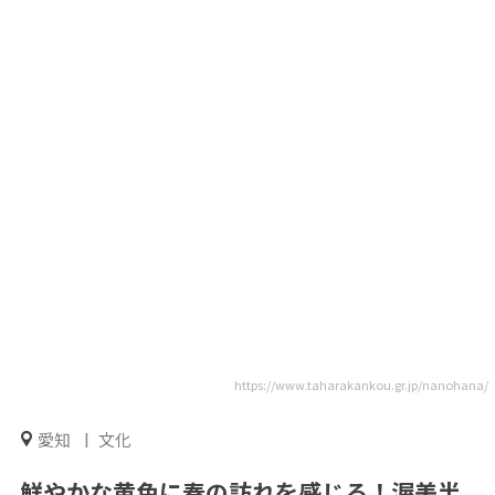
https://www.taharakankou.gr.jp/nanohana/
愛知
文化
鮮やかな黄色に春の訪れを感じる！渥美半