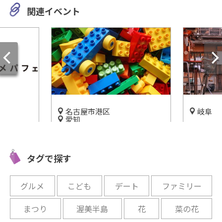
関連イベント
名古屋市港区
岐阜
愛知
に〆る！
昭和ワー
「レゴランド・ジャパン・リ
』をご紹
「高山昭
ゾート」で子どもと一緒に1
開催中
タグで探す
日中遊ぼう！
開催中
グルメ
こども
デート
ファミリー
まつり
渥美半島
花
菜の花