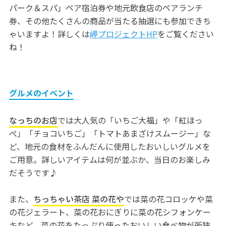
パーク＆スパ」ペア宿泊券や地元飲食店のペアランチ
券、その他たくさんの商品が当たる抽選にも参加できち
ゃいますよ！詳しくは
岬プロジェクトHP
をご覧ください
ね！
グルメのイベント
なっちのお店
では大人気の「いちご大福」や「紅ほっ
ぺ」「チョコいちご」「トマトあまざけスムージー」な
ど、地元の食材をふんだんに使用したおいしいグルメを
ご用意。詳しいアイテムは何が並ぶか、当日のお楽しみ
だそうです♪
また、
ちっちゃい茶店 菜の花や
では菜の花コロッケや菜
の花ジェラート、菜の花おにぎりに菜の花シフォンケー
キなど、菜の花をたっぷり使ったおいしい食べ物が所狭