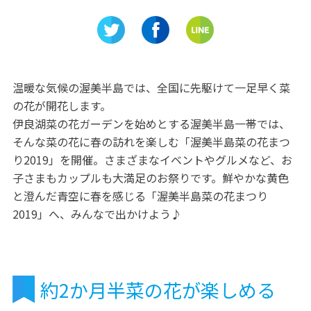
のは、非
明治村」で明治時代の街並み
川家の歴
を体感！
館」
温暖な気候の渥美半島では、全国に先駆けて一足早く菜
の花が開花します。
伊良湖菜の花ガーデンを始めとする渥美半島一帯では、
そんな菜の花に春の訪れを楽しむ「渥美半島菜の花まつ
り2019」を開催。さまざまなイベントやグルメなど、お
子さまもカップルも大満足のお祭りです。鮮やかな黄色
と澄んだ青空に春を感じる「渥美半島菜の花まつり
2019」へ、みんなで出かけよう♪
約2か月半菜の花が楽しめる