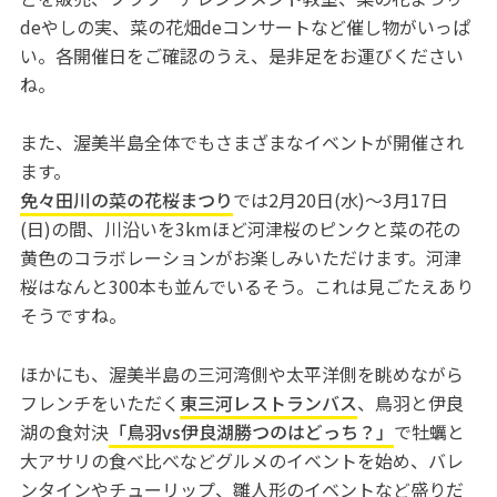
deやしの実、菜の花畑deコンサートなど催し物がいっぱ
い。各開催日をご確認のうえ、是非足をお運びください
ね。
また、渥美半島全体でもさまざまなイベントが開催され
ます。
免々田川の菜の花桜まつり
では2月20日(水)～3月17日
(日)の間、川沿いを3kmほど河津桜のピンクと菜の花の
黄色のコラボレーションがお楽しみいただけます。河津
桜はなんと300本も並んでいるそう。これは見ごたえあり
そうですね。
ほかにも、渥美半島の三河湾側や太平洋側を眺めながら
フレンチをいただく
東三河レストランバス
、鳥羽と伊良
湖の食対決
「鳥羽vs伊良湖勝つのはどっち？」
で牡蠣と
大アサリの食べ比べなどグルメのイベントを始め、バレ
ンタインやチューリップ、雛人形のイベントなど盛りだ