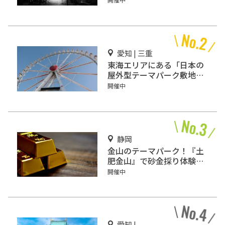
ますか？
愛知 | 三重
東海エリアにある「日本の
屋外型テーマパーク敷地面
積ランキング」入りしてい
開催中
るテーマパーク！
静岡
金山のテーマパーク！『土
肥金山』で砂金採り体験や
坑道観光を楽しもう♪
開催中
愛知 |