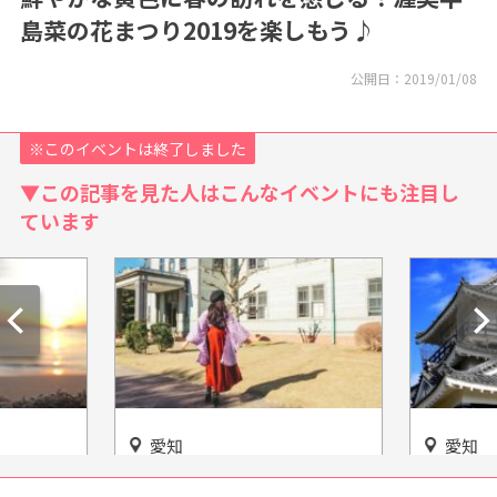
島菜の花まつり2019を楽しもう♪
公開日：
2019/01/08
※このイベントは終了しました
▼この記事を見た人はこんなイベントにも注目し
ています
愛知
愛知
騨高山美
ロケ地にも使われる「博物館
知ってる