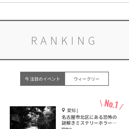
RANKING
今 注目のイベント
ウィークリー
愛知 |
名古屋市北区にある恐怖の
謎解きミステリーホラー
「エモい家」あなたは行き
開催中