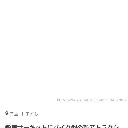
https://www.suzukacircuit.jp/motopia_s/2020/
三重
子ども
鈴鹿サーキットにバイク型の新アトラクシ