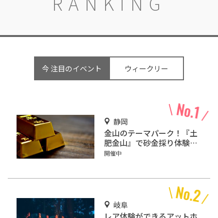
RANKING
今 注目のイベント
ウィークリー
静岡
金山のテーマパーク！『土
肥金山』で砂金採り体験や
坑道観光を楽しもう♪
開催中
岐阜
レア体験ができるアットホ