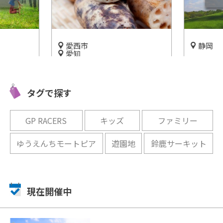
愛西市
静岡
愛知
ク【オス
『つま恋
「清水食品 れんこん掘体験」
もと一緒
憩いのひ
木曽三川特有のれんこんをこ
める！
魅力をご
タグで探す
の手で掘ろう！
開催中
開催中
GP RACERS
キッズ
ファミリー
ゆうえんちモートピア
遊園地
鈴鹿サーキット
現在開催中