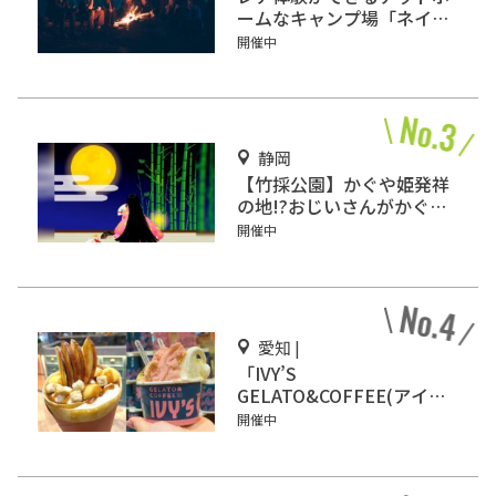
ームなキャンプ場「ネイチ
ャーランドかみのほ」
開催中
静岡
【竹採公園】かぐや姫発祥
の地!?おじいさんがかぐや
姫を見つけた場所を見に行
開催中
こう！
愛知 |
「IVY’S
GELATO&COFFEE(アイビ
ーズ ジェラート&コーヒ
開催中
ー)」イオンモール Nagoya
Noritake Gardenにオープ
ン！