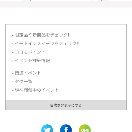
アイテム勢揃
イビーズ ジェラート&コーヒ
の温
ー)」イオンモール Nagoya
る様
Noritake Gardenにオープ
ン！
限定品や新商品をチェック!!
イートインスイーツをチェック!!
ココもポイント！
イベント詳細情報
関連イベント
タグ一覧
現在開催中のイベント
目次を非表示にする