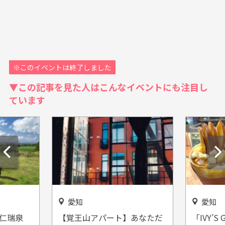
※このイベントは終了しました
▼この記事を見た人はこんなイベントにも注目し
ています
愛知
静
ト】あなただ
「IVY’S GELATO&COFFEE(ア
【峰