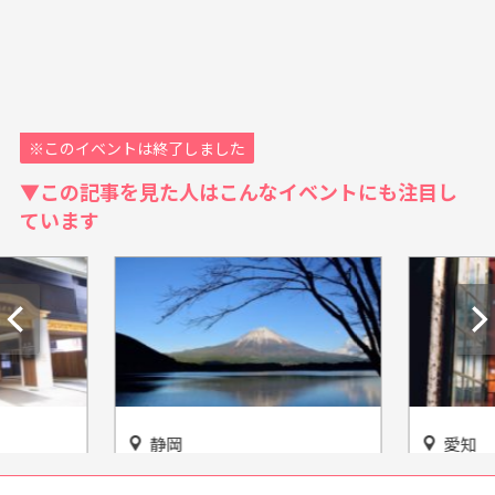
※このイベントは終了しました
▼この記事を見た人はこんなイベントにも注目し
ています
静岡
愛知
で！大須
工場見学in静岡 うなぎパイフ
【覚王山