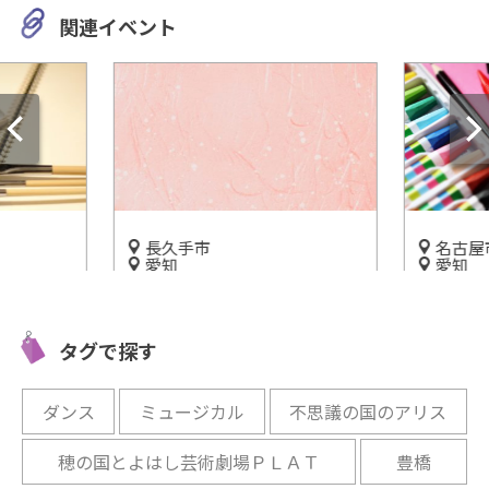
関連イベント
長久手市
名古屋
愛知
愛知
屋根をし
近現代日本画や美人画を観に
「国際デ
三岸節子
行くならここ！「名都美術
力的な作
タグで探す
館」
像力を刺
開催中
開催中
ダンス
ミュージカル
不思議の国のアリス
穂の国とよはし芸術劇場ＰＬＡＴ
豊橋