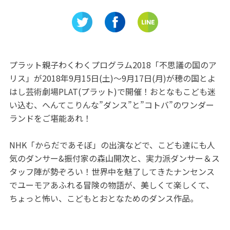
松寺」は
ァクトリーで銘菓の歴史とあ
けのオシ
ント！
のお菓子をゲットしよう!
い！
プラット親子わくわくプログラム2018「不思議の国のア
リス」が2018年9月15日(土)～9月17日(月)が穂の国とよ
はし芸術劇場PLAT(プラット)で開催！おとなもこども迷
い込む、へんてこりんな”ダンス”と”コトバ”のワンダー
ランドをご堪能あれ！
NHK「からだであそぼ」の出演などで、こども達にも人
気のダンサー&振付家の森山開次と、実力派ダンサー＆ス
タッフ陣が勢ぞろい！世界中を魅了してきたナンセンス
でユーモアあふれる冒険の物語が、美しくて楽しくて、
ちょっと怖い、こどもとおとなためのダンス作品。