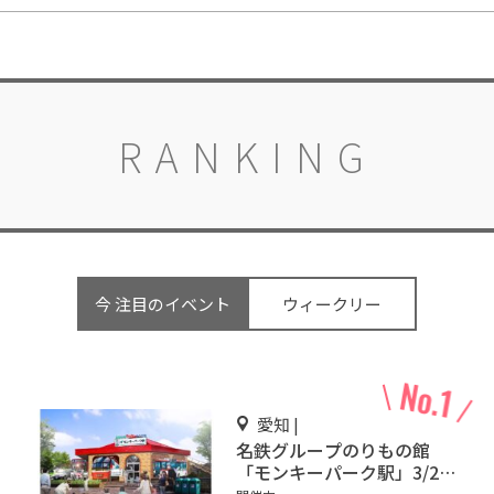
RANKING
今 注目のイベント
ウィークリー
愛知 |
名鉄グループのりもの館
「モンキーパーク駅」3/2オ
ープン