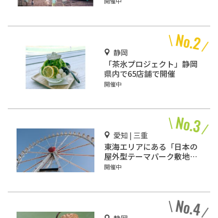
開催中
静岡
「茶氷プロジェクト」静岡
県内で65店舗で開催
開催中
愛知 | 三重
東海エリアにある「日本の
屋外型テーマパーク敷地面
積ランキング」入りしてい
開催中
るテーマパーク！