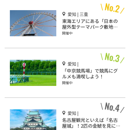
愛知 | 三重
東海エリアにある「日本の
屋外型テーマパーク敷地面
積ランキング」入りしてい
開催中
るテーマパーク！
愛知 |
「中京競馬場」で競馬にグ
ルメも満喫しよう！
開催中
愛知 |
名古屋観光といえば「名古
屋城」！2匹の金鯱を見に