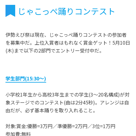
じゃこっぺ踊りコンテスト
伊勢えび祭は現在、じゃこっぺ踊りコンテストの参加者
を募集中だ。上位入賞者はもれなく賞金ゲット！5月10日
(木)まで以下の2部門でエントリー受付中だ。
学生部門(15:30〜)
小学校1年生から高校3年生までの学生(3〜20名構成)が対
象ステージでのコンテスト(曲は2分45秒)。アレンジは自
由だが、必ず基本踊りを取り入れること。
対象:賞金:優勝=3万円／準優勝=2万円／3位=1万円
参加費:無料