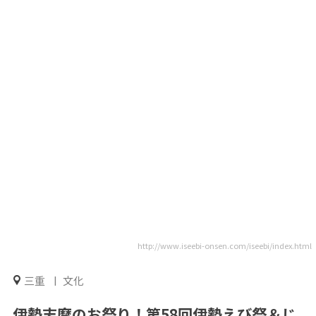
http://www.iseebi-onsen.com/iseebi/index.html
三重
文化
伊勢志摩のお祭り！第58回伊勢えび祭＆じ