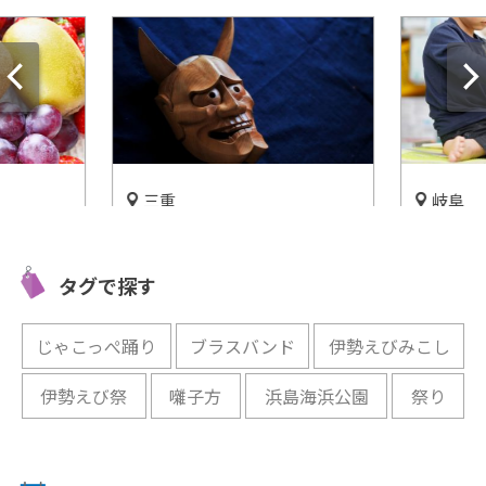
三重
岐阜
美味しい
伊賀市の秋の風物詩「上野天
夢がふく
「掛川森
神祭」が年中楽しめる施設
シアター
タグで探す
「だんじり会館」
時間を過
開催中
開催中
じゃこっぺ踊り
ブラスバンド
伊勢えびみこし
伊勢えび祭
囃子方
浜島海浜公園
祭り