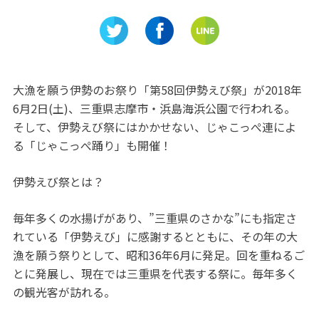
館」
シ)」9/7にオープン
学べる施
ン」
大漁を願う伊勢のお祭り「第58回伊勢えび祭」が2018年
6月2日(土)、三重県志摩市・浜島海浜公園で行われる。
そして、伊勢えび祭にはかかせない、じゃこっぺ連によ
る「じゃこっぺ踊り」も開催！
伊勢えび祭とは？
毎年多くの水揚げがあり、”三重県のさかな”にも指定さ
れている「伊勢えび」に感謝するとともに、その年の大
漁を願う祭りとして、昭和36年6月に発足。回を重ねるご
とに発展し、現在では三重県を代表する祭に。毎年多く
の観光客が訪れる。