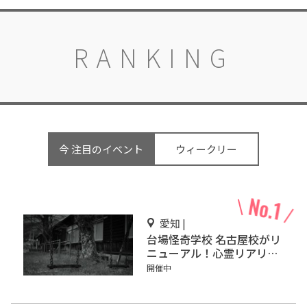
RANKING
今 注目のイベント
ウィークリー
愛知 |
台場怪奇学校 名古屋校がリ
ニューアル！心霊リアリテ
ィー型恐怖体験
開催中