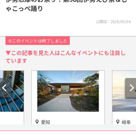
ゃこっぺ踊り
公開日：
2018/05/04
※このイベントは終了しました
▼この記事を見た人はこんなイベントにも注目し
ています
愛知
岐阜
品が観ら
「STUDIO 894(スタジオ ヤク
大垣らし