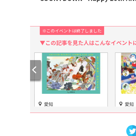
※このイベントは終了しました
▼この記事を見た人はこんなイベント
愛知
愛知
DING
プリオ豊川店に屋内キッズパ
【覚王
026」中日ビ
ーク「アメイジングワール
けのオ
ド」オープン！
い！