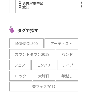
長久手市
三重
愛知
弥生時代の遺
ユニ
近現代日本画や美人画を観に
朝日町の歴史
ート
行くならここ！「名都美術
日町歴史博物
みた
館」
開催中
タグで探す
開催中
MONGOL800
アーティスト
カウントダウン2018
バンド
フェス
モンパチ
ライブ
ロック
大晦日
年越し
音フェス2017