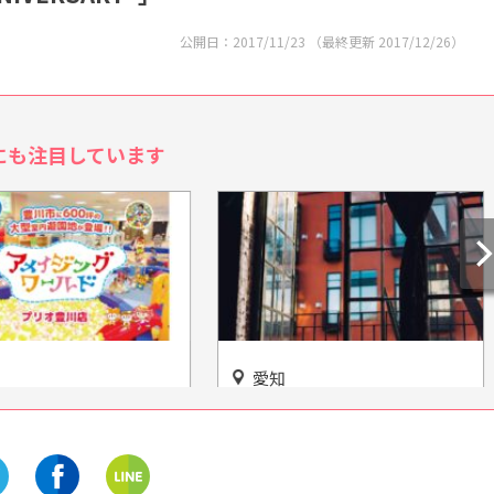
公開日：
2017/11/23
（最終更新
2017/12/26
）
にも注目しています
静岡
山アパート】あなただ
掛川市民の熱意と努力でよみ
シャレなアイテム勢揃
がえった「掛川城」