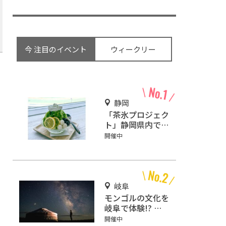
今 注目のイベント
ウィークリー
静岡
「茶氷プロジェク
ト」静岡県内で
65店舗で開催
開催中
岐阜
モンゴルの文化を
岐阜で体験!? 福
寿の里モンゴル村
開催中