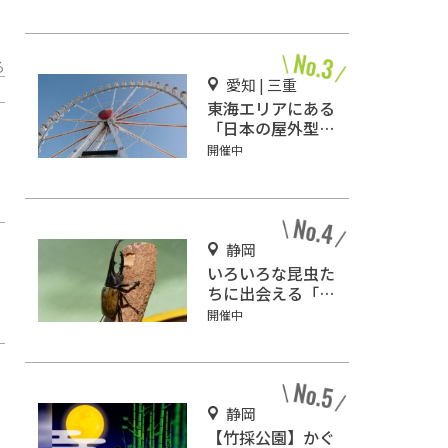
で「ゲル」を体験
しよう!!
る
愛知 | 三重
東海エリアにある
「日本の屋外型テ
ーマパーク敷地面
開催中
積ランキング」入
りしているテーマ
パーク！
静岡
いろいろな昆虫た
ちに出会える「磐
田市竜洋昆虫自然
開催中
観察公園」
静岡
【竹採公園】かぐ