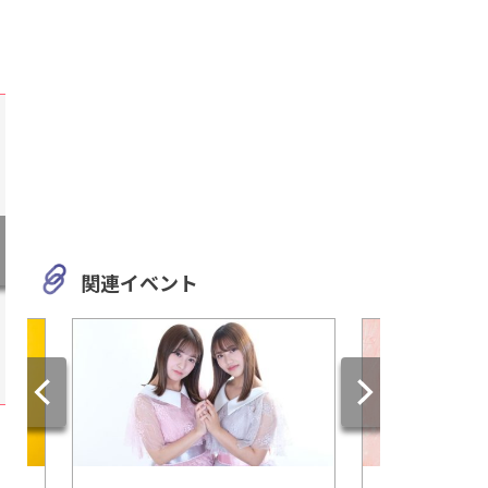
関連イベント
岐阜
三重
まるでタイムトラベル！レト
日本人の総氏神・お
ロモダンな日本大正村☆
に行こう！『伊勢神
お出かけ情報をご紹