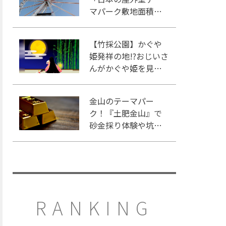
マパーク敷地面積ラ
ンキング」入りして
いるテーマパーク！
【竹採公園】かぐや
姫発祥の地!?おじいさ
んがかぐや姫を見つ
けた場所を見に行こ
う！
金山のテーマパー
ク！『土肥金山』で
砂金採り体験や坑道
観光を楽しもう♪
RANKING