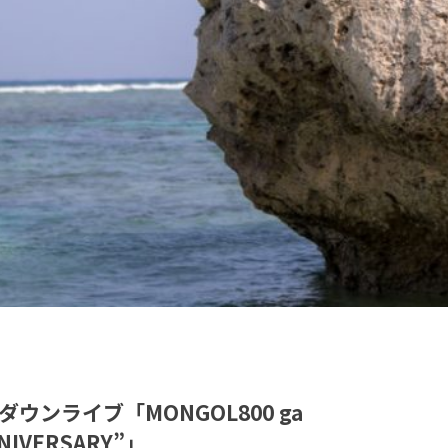
ンライブ「MONGOL800 ga
NNIVERSARY”」