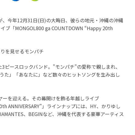
静岡
名古屋市中区
愛知
音楽好きにはたまらない♪浜
完全セルフプロデュース
0)が、今年12月31日(日)の大晦日、彼らの地元・沖縄の沖縄
松市の『ヤマハ企業ミュージ
ット「6cm(ロクセンチメ
GOL800 ga COUNTDOWN “Happy 20th
アム イノベーションロー
ル)」の宮脇理子に会って
ド』へ行こう！
♪
開催中
開催中
がりを見せるモンパチ
された3ピースロックバンド。”モンパチ”の愛称で親しまれ、
小さな恋のうた」「あなたに」など数々のヒットソングを生み出し
イヤーを迎える。その幕開けを飾る年越しライブ
py 20th ANNIVERSARY”」ラインナップには、HY、かりゆし
AMANTES、BEGINなど、沖縄を代表する豪華アーティス