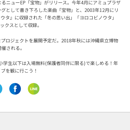
となるニューEP「宝物」がリリース。今年4月にアミュプラザ
ングとして書き下ろした楽曲「宝物」と、2003年12月にリ
コビノウタ』に収録された「冬の思い出」「ヨロコビノウタ」
新ミックスとして収録。
プロジェクトを展開予定だ。2018年秋には沖縄県立博物
開催される。
円、小学生以下は入場無料(保護者同伴に限る)で楽しめる！年
イブを観に行こう！