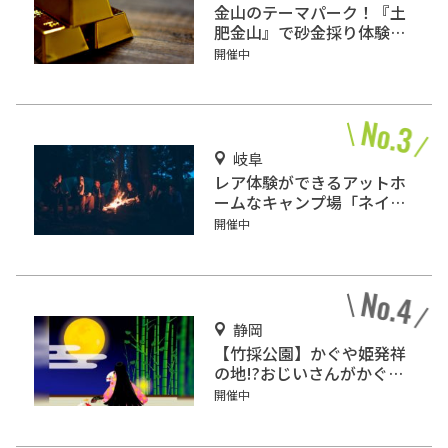
金山のテーマパーク！『土
肥金山』で砂金採り体験や
坑道観光を楽しもう♪
開催中
岐阜
レア体験ができるアットホ
ームなキャンプ場「ネイチ
ャーランドかみのほ」
開催中
静岡
【竹採公園】かぐや姫発祥
の地!?おじいさんがかぐや
姫を見つけた場所を見に行
開催中
こう！