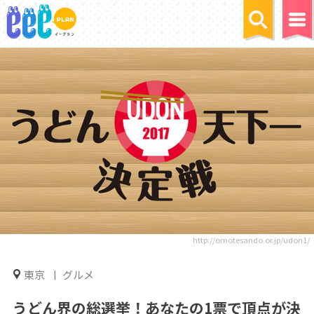
http://omotesando.or.jp/udon1/
東京
グルメ
うどん界の総選挙！あなたの1票で頂点が決