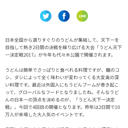
今日遊び
♪「イルカ島」
までの歴
こ？
船ミュー
日本全国から選りすぐりのうどんが集結して、天下一を
目指して熱き2日間の決戦を繰り広げる大会「うどん天下
一決定戦2017」が今年も代々木公園で開催されます。
うどんは簡単でさっぱりと食べれる料理ですが、麺のコ
シ、ダシによって全く味わいが変わってくる大変奥の深
い料理です。最近は外国人にもうどんブームが巻き起こ
って、グローバルなフードとなりましたね。そんなうど
んの日本一の頂点を決めるのが、「うどん天下一決定
戦」。今回で4回目の開催となります。昨年は2日間で10
万人が来場した大人気のイベントです。