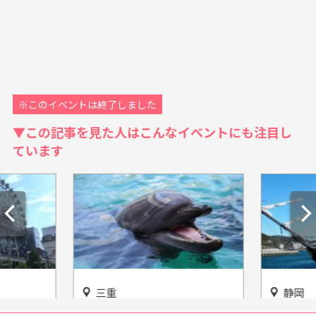
※このイベントは終了しました
▼この記事を見た人はこんなイベントにも注目し
ています
三重
静岡
情報【ラ
イルカの楽園に遊びに行こう
2016