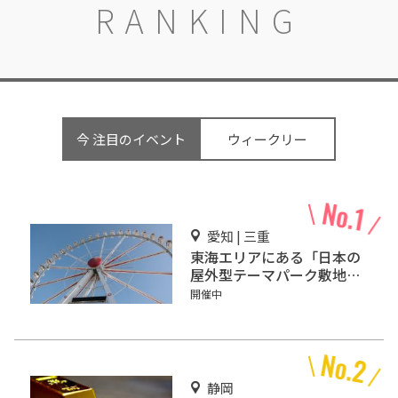
RANKING
今 注目のイベント
ウィークリー
愛知 | 三重
東海エリアにある「日本の
屋外型テーマパーク敷地面
積ランキング」入りしてい
開催中
るテーマパーク！
静岡