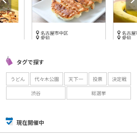
名古屋市中区
名古屋
愛知
愛知
グ
「クラフト餃子フェス®︎
ばななな
park 野
NAGOYA 2026」久屋大通公園
ブームド
タグで探す
エンゼル広場で開催
NISHI
開催まであと40日
開催中
うどん
代々木公園
天下一
投票
決定戦
渋谷
総選挙
現在開催中