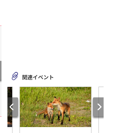
関連イベント
三重
岐阜
三重県の『椿大神社』でみち
自然も名前も美しい
びきの祖神様・猿田彦大神に
くらパーク」でコテ
お祈りをしよう！
ンプを楽しもう！