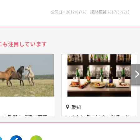
公開日：
2017/07/20
（最終更新
2017/07/21
）
にも注目しています
愛知
ー大歓迎！『伊豆下田
ヒルトン名古屋の「源氏」に
ラブ』で乗馬を体験し
『酒バー』がオープン！特選
地酒と美味しい和食を楽しも
う