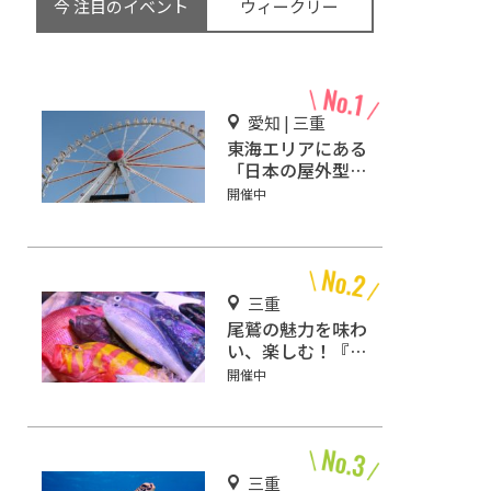
今 注目のイベント
ウィークリー
愛知 | 三重
東海エリアにある
「日本の屋外型テ
ーマパーク敷地面
開催中
積ランキング」入
りしているテーマ
パーク！
三重
尾鷲の魅力を味わ
い、楽しむ！『お
わせ お魚いち
開催中
ば おとと』をご
紹介
三重