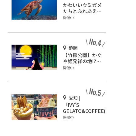
かわいいウミガメ
たちとふれあえ
る！道の駅紀宝町
開催中
「ウミガメ公園」
静岡
【竹採公園】かぐ
や姫発祥の地!?お
じいさんがかぐや
開催中
姫を見つけた場所
を見に行こう！
愛知 |
「IVY’S
GELATO&COFFEE(ア
イビーズ ジェラート
開催中
&コーヒー)」イオン
モール Nagoya
Noritake Gardenに