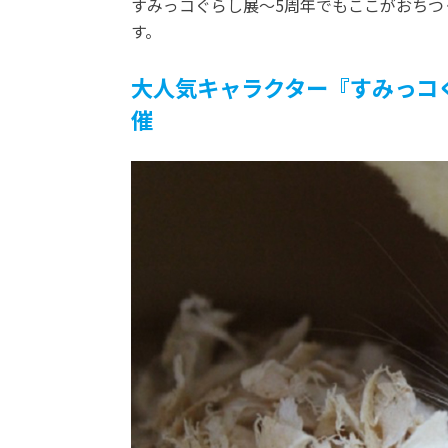
すみっコぐらし展～5周年でもここがおちつ
す。
大人気キャラクター『すみっコ
催