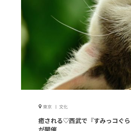
東京
文化
癒される♡西武で『すみっコぐら
が開催