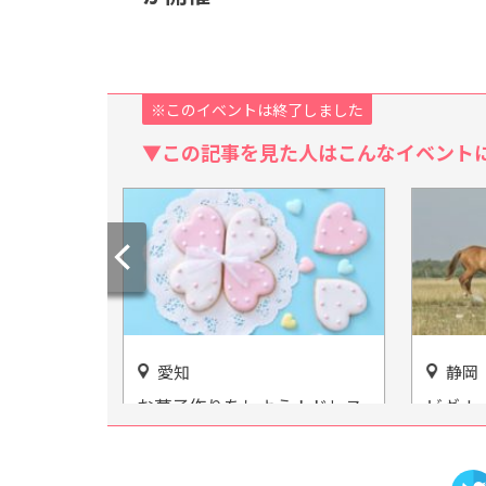
※このイベントは終了しました
▼この記事を見た人はこんなイベント
愛知
静岡
い！気分は
お菓子作りをしよう！ドレス
ビギナ
り寿司体験
も着られる「お菓子の城」
乗馬ク
よう♡