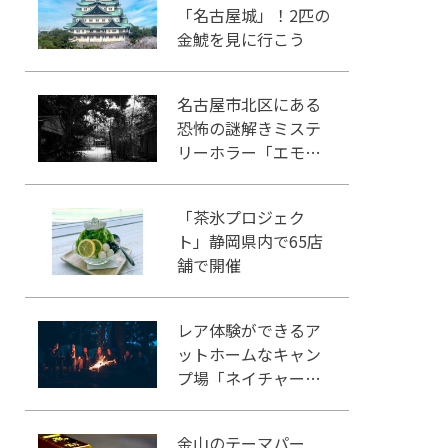
「名古屋城」！2匹の
金鯱を見に行こう
名古屋市北区にある
恐怖の謎解きミステ
リーホラー「エモい
家」あなたは行きま
すか？
「茶氷プロジェク
ト」静岡県内で65店
舗で開催
レア体験ができるア
ットホームなキャン
プ場「ネイチャーラ
ンドかみのほ」
金山のテーマパー