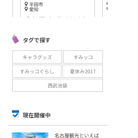
半田市
名古屋市中
愛知
愛知
さん
「ごん狐(ごんぎつね)」を生
小さなビスト
への
んだ名作家に迫る！愛知県半
＆物販展「ミ
ます
田市の「新美南吉記念館」
ロの世界展 20
タグで探す
開催
開催中
開催まであと14日
キャラグッズ
すみッコ
すみっコぐらし
夏休み2017
西武池袋
現在開催中
名古屋観光といえば