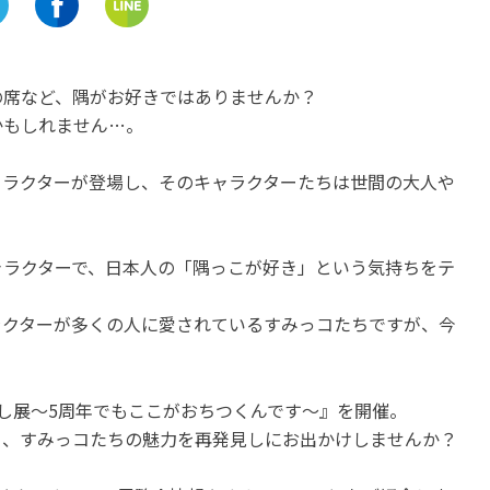
岐阜
三重
1900年以上の歴史「伊奈波神
日本人の総氏神・お伊勢
社」の気高く荘厳な美しさ
に行こう！『伊勢神宮』
の席など、隅がお好きではありませんか？
お出かけ情報をご紹介し
開催中
かもしれません…。
開催中
ャラクターが登場し、そのキャラクターたちは世間の大人や
ャラクターで、日本人の「隅っこが好き」という気持ちをテ
ラクターが多くの人に愛されているすみっコたちですが、今
し展～5周年でもここがおちつくんです～』を開催。
ー、すみっコたちの魅力を再発見しにお出かけしませんか？