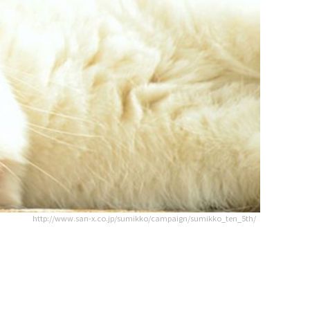
http://www.san-x.co.jp/sumikko/campaign/sumikko_ten_5th/