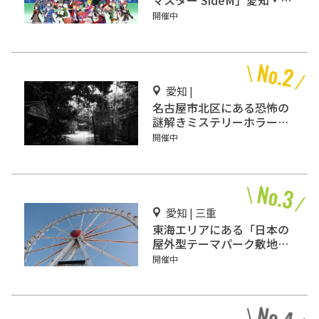
マスター SideM」愛知・名
古屋で開催
開催中
愛知 |
名古屋市北区にある恐怖の
謎解きミステリーホラー
「エモい家」あなたは行き
開催中
ますか？
愛知 | 三重
東海エリアにある「日本の
屋外型テーマパーク敷地面
積ランキング」入りしてい
開催中
るテーマパーク！