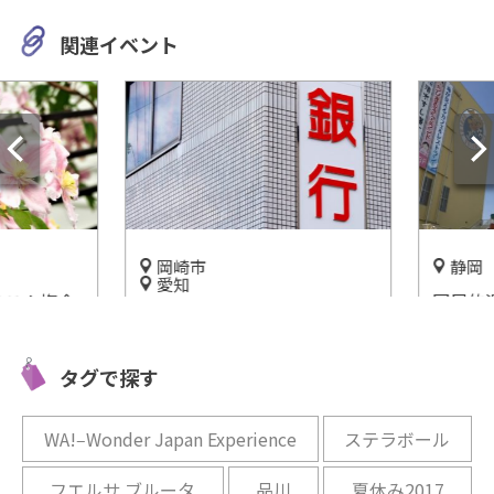
関連イベント
岡崎市
静岡
愛知
こ！複合
国民的漫
【岡崎信用金庫資料館】建物
クレマチ
ん」のテ
自体が重要文化財！外から見
あるぞ！
るだけでもアツい！
タグで探す
開催中
開催中
WA!‒Wonder Japan Experience
ステラボール
フエルサ ブルータ
品川
夏休み2017