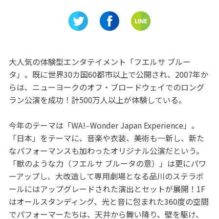
かた家康
会うことができる「市之倉さ
会える「
かづき美術館」
館」
大人気の体験型エンタテイメント「フエルサ ブルー
タ」。既に世界30カ国60都市以上で公開され、2007年か
らは、ニューヨークのオフ・ブロードウェイでのロング
ラン公演を成功！計500万人以上が体験している。
今年のテーマは「WA!‒Wonder Japan Experience」。
「日本」をテーマに、音楽や衣装、美術も一新し、新た
なパフォーマンスも加わったオリジナル公演だという。
「獣のような力（フエルサ ブルータの意）」は更にパワ
ーアップし、大改造して専用劇場となる品川のステラボ
ールにはアップグレードされた演出とセットが展開！1F
はオールスタンディング、光と音に包まれた360度の空間
でパフォーマーたちは、天井から舞い降り、壁を駆け、