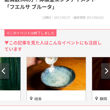
「フエルサ ブルータ」
公開日：
2017/05/27
（最終更新
2017/06/02
）
※このイベントは終了しました
▼この記事を見た人はこんなイベントにも注目し
ています
岐阜
静岡
丸わか
唯一無二！いろいろな盃と出
超リアル