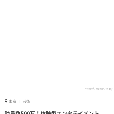
http://fuerzabruta.jp/
東京
芸術
動員数500万！体験型エンタテイメント