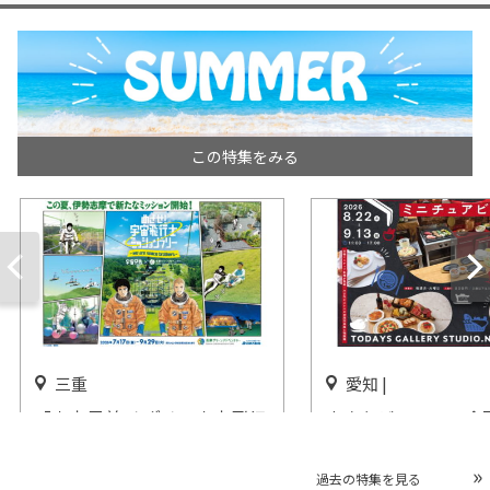
この特集をみる
三重
愛知 |
「宇宙兄弟 めざせ！宇宙飛行
小さなビストロの合
士ミッションラリー in 志摩グ
＆物販展「ミニチュ
リーンアドベンチャー」開催
ロの世界展 2026 in
過去の特集を見る