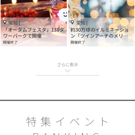
愛知 |
愛知 |
「オータムフェスタ」138タ
約30万球のイルミネーショ
ワーパークで開催
ン「ツインアーチのメリー
クリスマス」
開催終了
開催終了
さらに表示
特集イベント