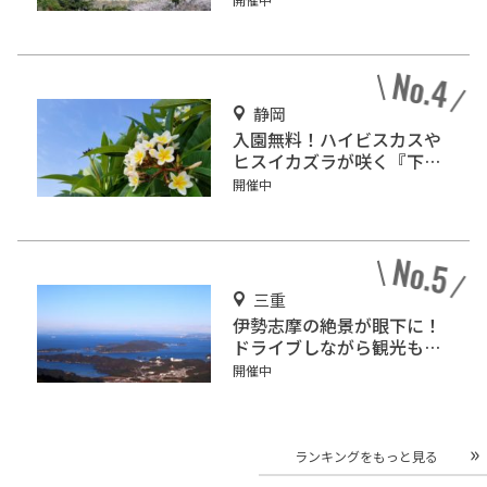
静岡
入園無料！ハイビスカスや
ヒスイカズラが咲く『下賀
茂熱帯植物園』で南国気分
開催中
♪
三重
伊勢志摩の絶景が眼下に！
ドライブしながら観光もで
きる「伊勢志摩スカイライ
開催中
ン」
ランキングをもっと見る