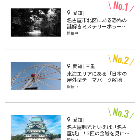
愛知 |
名古屋市北区にある恐怖の
謎解きミステリーホラー
「エモい家」あなたは行き
開催中
ますか？
愛知 | 三重
東海エリアにある「日本の
屋外型テーマパーク敷地面
積ランキング」入りしてい
開催中
るテーマパーク！
愛知 |
名古屋観光といえば「名古
屋城」！2匹の金鯱を見に
行こう
開催中