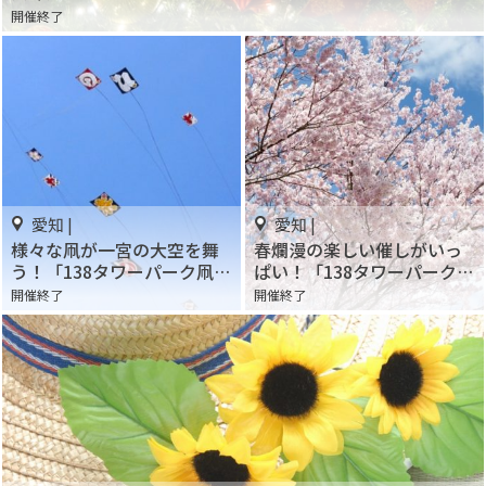
開催終了
愛知 |
愛知 |
様々な凧が一宮の大空を舞
春爛漫の楽しい催しがいっ
う！「138タワーパーク凧あ
ぱい！「138タワーパーク
げ祭り」
さくら祭り」
開催終了
開催終了