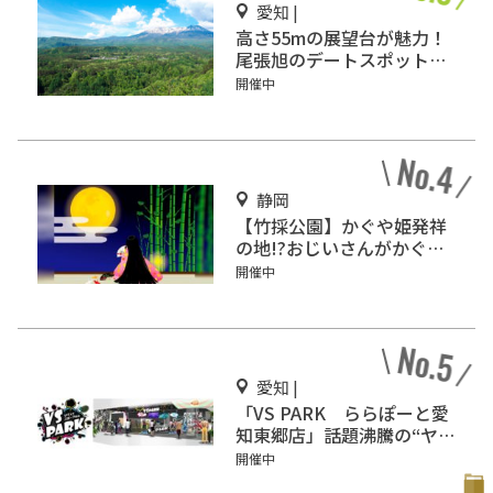
愛知 |
高さ55mの展望台が魅力！
尾張旭のデートスポット
「スカイワードあさひ」
開催中
静岡
【竹採公園】かぐや姫発祥
の地!?おじいさんがかぐや
姫を見つけた場所を見に行
開催中
こう！
愛知 |
「VS PARK ららぽーと愛
知東郷店」話題沸騰の“ヤバ
すぎスポーツ”を体感せ
開催中
よ！