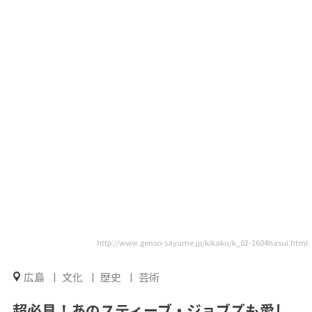
http://www.genso-sayume.jp/kikaku/k_02-1604hasui.html
広島
文化
歴史
芸術
超必見！あのスティーブ・ジョブズも愛し