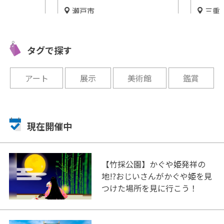
瀬戸市
三重
愛知
KIの歴
見所いっ
陶芸体験ができる美術館が瀬
史館
「大村神
戸市に！愛知県陶磁美術館
タグで探す
開催中
開催中
アート
展示
美術館
鑑賞
現在開催中
【竹採公園】かぐや姫発祥の
地!?おじいさんがかぐや姫を見
つけた場所を見に行こう！