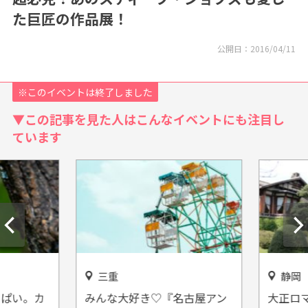
た巨匠の作品展！
公開日：
2016/04/11
※このイベントは終了しました
▼この記事を見た人はこんなイベントにも注目し
ています
三重
静岡
ぱい。カ
みんな大好き♡『名古屋アン
大正ロマ