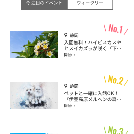
今 注目のイベント
ウィークリー
静岡
入園無料！ハイビスカスや
ヒスイカズラが咲く『下賀
茂熱帯植物園』で南国気分
開催中
♪
静岡
ペットと一緒に入館OK！
『伊豆高原メルヘンの森美
術館』をご紹介
開催中