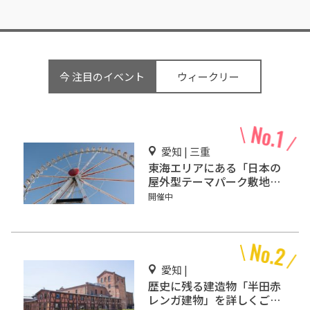
今 注目のイベント
ウィークリー
愛知 | 三重
東海エリアにある「日本の
屋外型テーマパーク敷地面
積ランキング」入りしてい
開催中
るテーマパーク！
愛知 |
歴史に残る建造物「半田赤
レンガ建物」を詳しくご紹