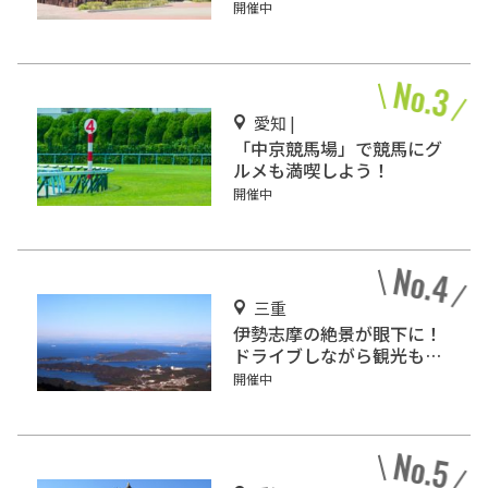
介！
開催中
愛知 |
「中京競馬場」で競馬にグ
ルメも満喫しよう！
開催中
三重
伊勢志摩の絶景が眼下に！
ドライブしながら観光もで
きる「伊勢志摩スカイライ
開催中
ン」