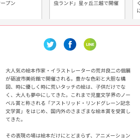
虫ランド」星ヶ丘三越で開催
く】Eテ
に会える
大人気の絵本作家・イラストレーターの荒井良二の個展
が砺波市美術館で開催される。豊かな色彩と大胆な構
図、時に優しく時に荒いタッチの絵は、子供だけでな
く、大人も夢中にしてきた。これまで児童文学界のノー
ベル賞と称される「アストリッド・リンドグレーン記念
文学賞」をはじめ、国内外のさまざまな絵本賞を受賞し
てきた。
その表現の場は絵本だけにとどまらず、アニメーション