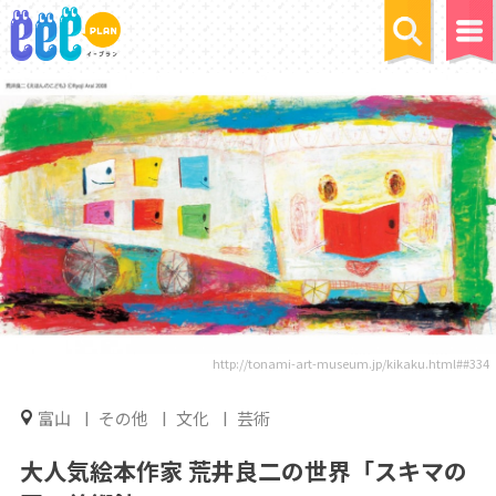
http://tonami-art-museum.jp/kikaku.html##334
富山
その他
文化
芸術
大人気絵本作家 荒井良二の世界「スキマの