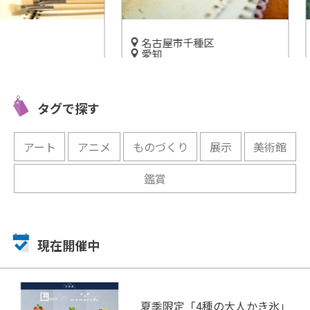
名古屋市千種区
静岡
愛知
熱海の大
屋根をし
古川爲三郎が収集したコレク
オ ハー
三岸節子
ションの数々が並ぶ「古川美
で相模湾
タグで探す
術館」
開催中
開催中
アート
アニメ
ものづくり
展示
美術館
鑑賞
現在開催中
夏季限定「4種の大人かき氷」