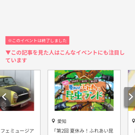
※このイベントは終了しました
▼この記事を見た人はこんなイベントにも注目し
ています
愛知
愛知
ュージア
「第2回 夏休み！ふれあい昆
【放送体