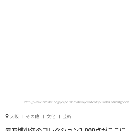
http://www.bmkkc.or.jp/expo70pavilion/contents/kikaku.html#goods
大阪
その他
文化
芸術
元万博少年のコレクション2,000点がここに