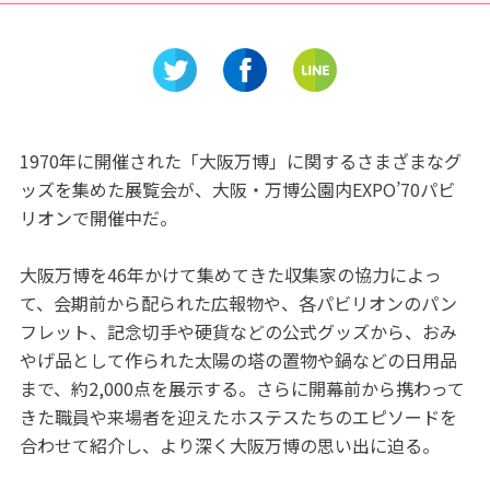
紹介！
ポめぐりが楽しめる！『下田
早くオー
ロープウェイ』に乗って『寝
のスキー
姿山自然公園』に行こう♪
1970年に開催された「大阪万博」に関するさまざまなグ
ッズを集めた展覧会が、大阪・万博公園内EXPO’70パビ
リオンで開催中だ。
大阪万博を46年かけて集めてきた収集家の協力によっ
て、会期前から配られた広報物や、各パビリオンのパン
フレット、記念切手や硬貨などの公式グッズから、おみ
やげ品として作られた太陽の塔の置物や鍋などの日用品
まで、約2,000点を展示する。さらに開幕前から携わって
きた職員や来場者を迎えたホステスたちのエピソードを
合わせて紹介し、より深く大阪万博の思い出に迫る。