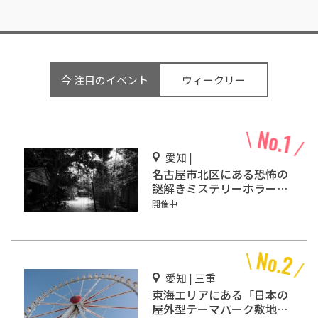
今 注目のイベント
ウィークリー
愛知 |
名古屋市北区にある恐怖の
謎解きミステリーホラー
「エモい家」あなたは行き
開催中
ますか？
愛知 | 三重
東海エリアにある「日本の
屋外型テーマパーク敷地面