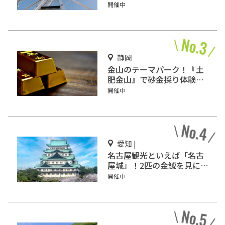
積ランキング」入りしてい
開催中
るテーマパーク！
静岡
金山のテーマパーク！『土
肥金山』で砂金採り体験や
坑道観光を楽しもう♪
開催中
愛知 |
名古屋観光といえば「名古
屋城」！2匹の金鯱を見に
行こう
開催中