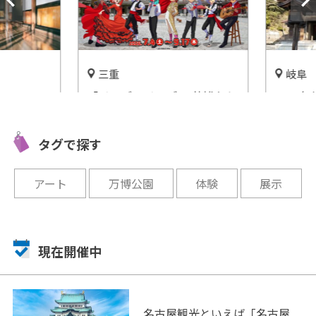
三重
岐阜
「イナズマイレブン 英雄たち
1900
や文化つ
のヴィクトリーロード ～情熱
社」の気
宮市尾西
のイナズマフィエスタ～ in志
開催中
タグで探す
摩スペイン村」開催
開催中
アート
万博公園
体験
展示
現在開催中
名古屋観光といえば「名古屋