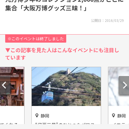
集合「大阪万博グッズ三昧！」
公開日：
2016/03/29
※このイベントは終了しました
▼この記事を見た人はこんなイベントにも注目し
ています
静岡
静岡
てくれる
“伊豆三景”のひとつ＆パワス
イエティ