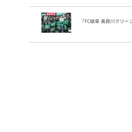
「FC岐阜 長良川クリ