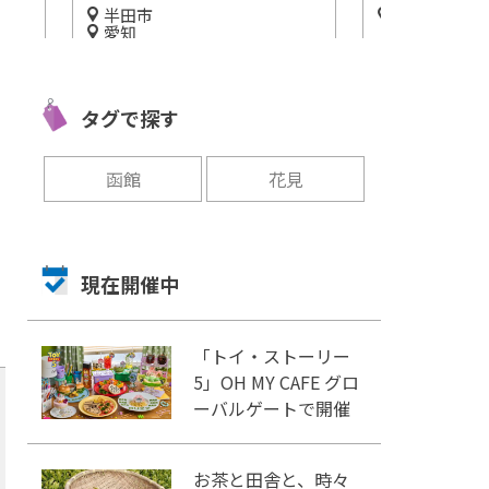
岐阜
三重
奥美濃にそびえる天空の城
伊勢神宮と合
を生
「郡上八幡城」が、気高く美
い！三重県桑
県半
しい。
社』をご紹介
タグで探す
」
開催中
開催中
函館
花見
現在開催中
「トイ・ストーリー
5」OH MY CAFE グロ
ーバルゲートで開催
お茶と田舎と、時々