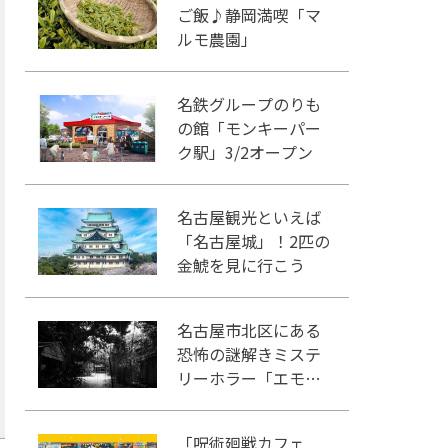
ご飯♪静岡満喫「マ
ルモ農園」
名鉄グループのりも
の館「モンキーパー
ク駅」3/2オープン
名古屋観光といえば
「名古屋城」！2匹の
金鯱を見に行こう
名古屋市北区にある
恐怖の謎解きミステ
リーホラー「エモい
家」あなたは行きま
すか？
「呪術廻戦カフェ