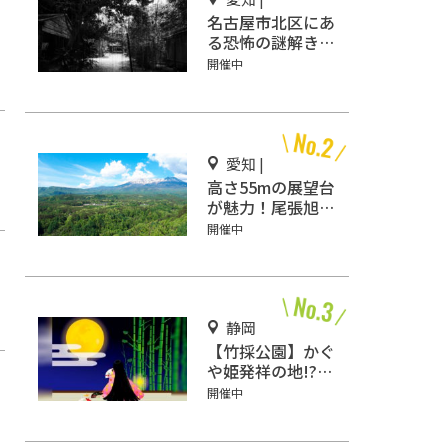
名古屋市北区にあ
る恐怖の謎解きミ
ステリーホラー
開催中
「エモい家」あな
たは行きますか？
愛知 |
高さ55mの展望台
が魅力！尾張旭の
デートスポット
開催中
「スカイワードあ
さひ」
静岡
【竹採公園】かぐ
や姫発祥の地!?お
じいさんがかぐや
開催中
姫を見つけた場所
を見に行こう！