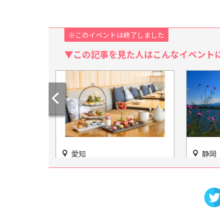
※このイベントは終了しました
▼この記事を見た人はこんなイベント
静岡
岐阜
ム・アフタ
富士山が覗く絶景の釣り場
飛騨高
テルインデ
「東山湖フィッシングエリ
べてを
開催
ア」
博物館