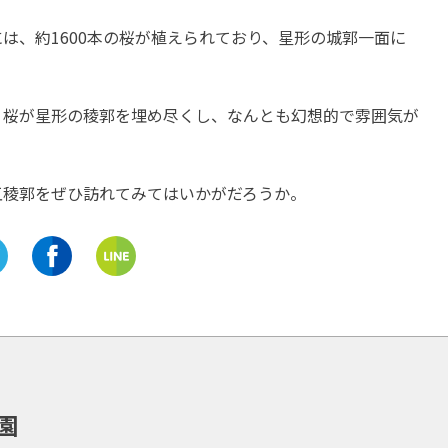
静岡
半田市
愛知
は、約1600本の桜が植えられており、星形の城郭一面に
歴史と今を一気に味わっちゃ
「ごん狐(ごんぎつね)」
おう♪「戸田造船郷土資料博
んだ名作家に迫る！愛知
物館・駿河湾深海生物館」
田市の「新美南吉記念館
く桜が星形の稜郭を埋め尽くし、なんとも幻想的で雰囲気が
開催中
開催中
五稜郭をぜひ訪れてみてはいかがだろうか。
園