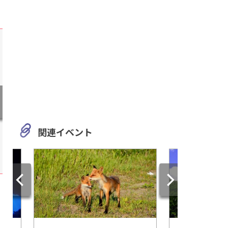
関連イベント
三重
静岡
亀山の地ビール「乾杯のう
伊豆のジオを学ぶ！
た」が飲める！ドライブイン
然が広がる『石廊崎
『あんぜん文化村』に行こう
ンパーク』に出かけ
♪