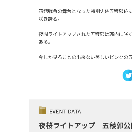
箱館戦争の舞台となった特別史跡五稜郭跡に
咲き誇る。
夜間ライトアップされた五稜郭は郭内に咲
ある。
今しか見ることの出来ない美しいピンクの
EVENT DATA
夜桜ライトアップ 五稜郭公