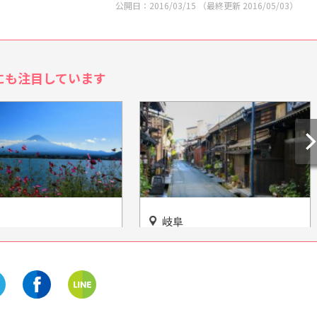
公開日：
2016/03/15
（最終更新
2016/05/03
）
にも注目しています
愛知
山の歴史や文化などす
解放感たっぷりの「テラッセ
網羅「飛騨高山まちの
納屋橋」で楽しくショッピン
」
グ！