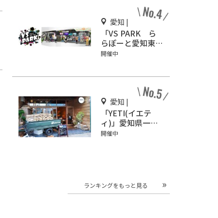
愛知 |
「VS PARK ら
らぽーと愛知東郷
店」話題沸騰
開催中
の“ヤバすぎスポ
ーツ”を体感せ
よ！
愛知 |
「YETI(イエテ
ィ)」愛知県一宮
市にオープン！キ
開催中
ャンプ気分を味わ
おう♪
ランキングをもっと見る