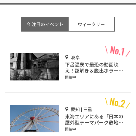
今 注目のイベント
ウィークリー
岐阜
下呂温泉で最恐の動画映
え！謎解き＆脱出ホラーゲ
ーム『猟奇館』
開催中
愛知 | 三重
東海エリアにある「日本の
屋外型テーマパーク敷地面
積ランキング」入りしてい
開催中
るテーマパーク！