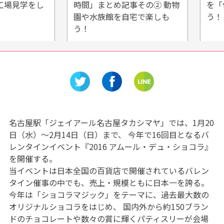
見学をし
時間」まとめ記事その② 動物
を「佐野
園や水族館を自宅で楽しも
う！
う！
名古屋駅「ジェイアール名古屋タカシマヤ」では、1月20
日（水）〜2月14日（日）まで、 今年で16回目となるバ
レンタインイベント『2016 アムール・デュ・ショコラ』
を開催する。
当イベントは日本全国の百貨店で開催されているバレン
タイン催事の中でも、売上・規模ともに日本一を誇る。
今年は「ショコラマジック」をテーマに、過去最大数の
オリジナルショコラをはじめ、 国内外から約150ブラン
ドのチョコレートや数々の賞に輝くパティスリーが会場