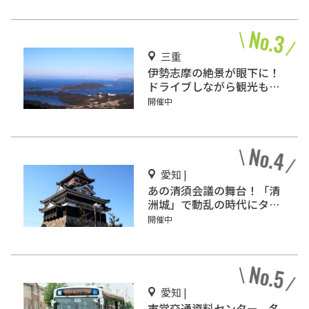
三重
伊勢志摩の絶景が眼下に！
ドライブしながら観光もで
きる「伊勢志摩スカイライ
開催中
ン」
愛知 |
あの清須会議の舞台！「清
洲城」で動乱の時代にタイ
ムスリップ!?
開催中
愛知 |
市営交通資料センター 名