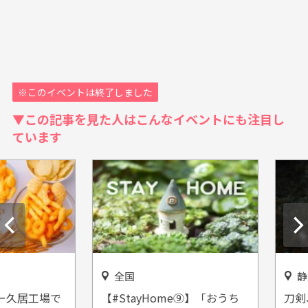
※このイベントは終了しました
▼この記事を見た人はこんなイベントにも注目し
ています
全国
静岡
居工場で
【#StayHome⑨】「おうち
刀剣、絵