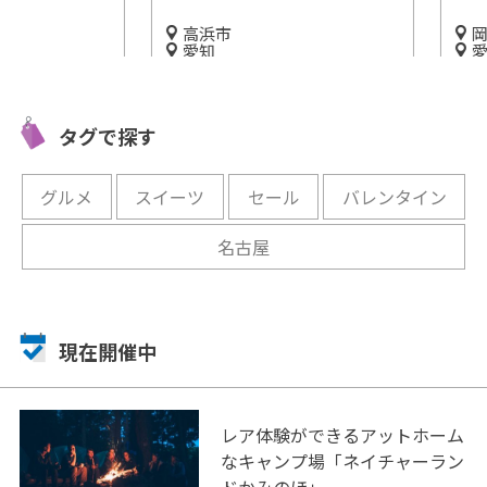
高浜市
岡崎市
愛知
愛知
ルメ横丁
朝市限定！『おとうふ工房い
“えごま
の夜を！
しかわ』で工場見学をしよう
「太田油
タグで探す
場見学を
開催中
開催中
グルメ
スイーツ
セール
バレンタイン
名古屋
現在開催中
レア体験ができるアットホーム
なキャンプ場「ネイチャーラン
ドかみのほ」