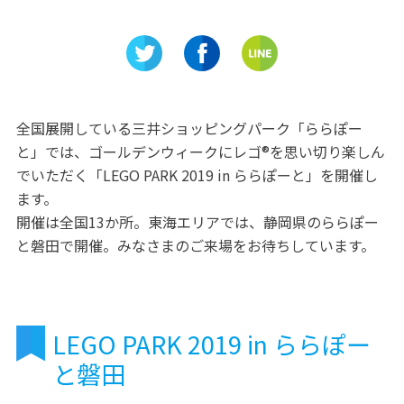
無料のア
Rooftop la boca 完全個室 一
初めてな
「海南こ
室一組様限定の大人の隠れ家
驚きの体
が名古屋に登場
観音亭」
全国展開している三井ショッピングパーク「ららぽー
と」では、ゴールデンウィークにレゴ®を思い切り楽しん
でいただく「LEGO PARK 2019 in ららぽーと」を開催し
ます。
開催は全国13か所。東海エリアでは、静岡県のららぽー
と磐田で開催。みなさまのご来場をお待ちしています。
LEGO PARK 2019 in ららぽー
と磐田