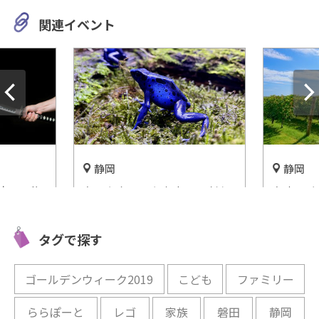
関連イベント
静岡
静岡
芸！刃物
あっちもこっちもカエルだら
あま～く
ージア
け！「体験型カエル館
が楽しめ
間近で体
KawaZoo(カワズー)」
ーム佐藤
タグで探す
開催中
開催中
ゴールデンウィーク2019
こども
ファミリー
ららぽーと
レゴ
家族
磐田
静岡