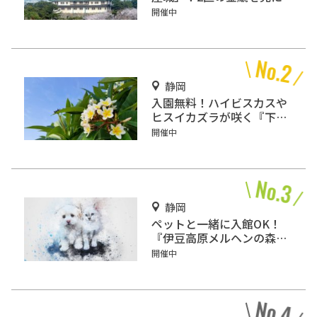
行こう
開催中
静岡
入園無料！ハイビスカスや
ヒスイカズラが咲く『下賀
茂熱帯植物園』で南国気分
開催中
♪
静岡
ペットと一緒に入館OK！
『伊豆高原メルヘンの森美
術館』をご紹介
開催中