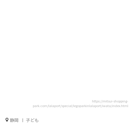
https://mitsui-shopping-
park.com/lalaport/special/legoparkinlalaport/iwata/index.html
静岡
子ども