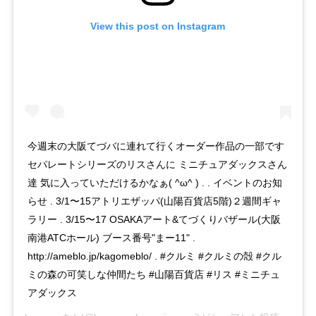
View this post on Instagram
今週末の大阪てづバに連れて行くオーダー作品の一部です
セパレートシリーズのリスさんに ミニチュアダックスさん
達 気に入っていただけるかなぁ( ^ω^ ) . . イベントのお知
らせ . 3/1〜15アトリエザッパ(山陽百貨店5階)２週間ギャ
ラリー . 3/15〜17 OSAKAアート&てづくりバザール(大阪
南港ATCホール) ブース番号"まー11" .
http://ameblo.jp/kagomeblo/ . #クルミ #クルミの殻 #クル
ミの森の可笑しな仲間たち #山陽百貨店 #リス #ミニチュ
アダックス