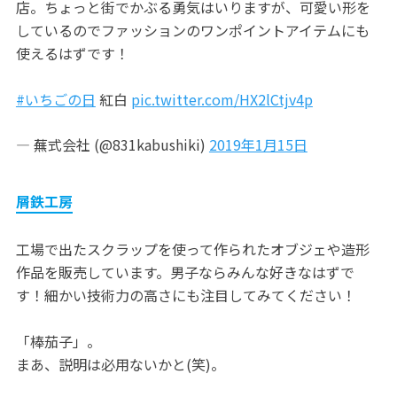
店。ちょっと街でかぶる勇気はいりますが、可愛い形を
しているのでファッションのワンポイントアイテムにも
使えるはずです！
#いちごの日
紅白
pic.twitter.com/HX2lCtjv4p
— 蕪式会社 (@831kabushiki)
2019年1月15日
屑鉄工房
工場で出たスクラップを使って作られたオブジェや造形
作品を販売しています。男子ならみんな好きなはずで
す！細かい技術力の高さにも注目してみてください！
「棒茄子」。
まあ、説明は必用ないかと(笑)。