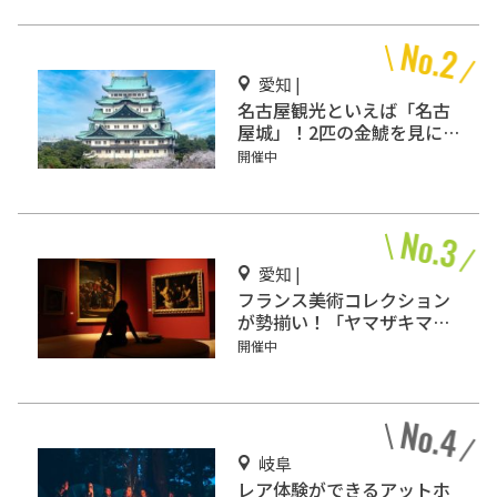
愛知 |
名古屋観光といえば「名古
屋城」！2匹の金鯱を見に
行こう
開催中
愛知 |
フランス美術コレクション
が勢揃い！「ヤマザキマザ
ック美術館」
開催中
岐阜
レア体験ができるアットホ