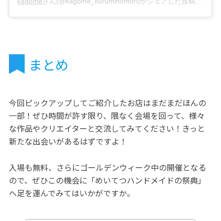
kagome
さん(@kagome_kuruminomori)がシェアした投稿 -
201
まとめ
今回ピックアップしてご紹介したお店はまだまだほんの
一部！ぜひ時間が許す限り、隈なく会場を回って、様々
な作品やクリエイターと交流してみてください！きっと
新たな出会いがあるはずですよ！
入場も無料、さらにゴールデンウィーク中の開催となる
ので、ぜひこの機会に「めいてつハンドメイドの祭典」
へ足を運んでみてはいかがですか。