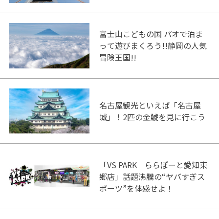
ク！
富士山こどもの国 パオで泊ま
って遊びまくろう!!静岡の人気
冒険王国!!
名古屋観光といえば「名古屋
城」！2匹の金鯱を見に行こう
「VS PARK ららぽーと愛知東
郷店」話題沸騰の“ヤバすぎス
ポーツ”を体感せよ！