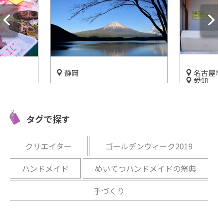
静岡
名古屋
愛知
野菜！鳥
工場見学in静岡 うなぎパイフ
5/10オ
った「鳥
ァクトリーで銘菓の歴史とあ
緑茶房」
のお菓子をゲットしよう!
タグで探す
しもう
開催中
開催中
クリエイター
ゴールデンウィーク2019
ハンドメイド
めいてつハンドメイドの祭典
手づくり