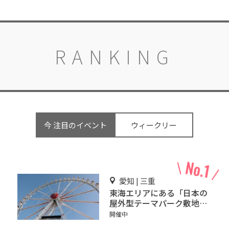
RANKING
今 注目のイベント
ウィークリー
愛知 | 三重
東海エリアにある「日本の
屋外型テーマパーク敷地面
積ランキング」入りしてい
開催中
るテーマパーク！