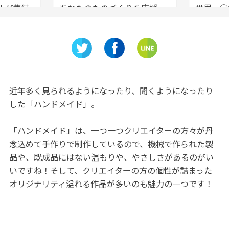
ルが集結
あなたのものづくりを応援
世界一◯
博物館」
★「伊豆クラフトハウス」
こう！「
万華鏡館
近年多く見られるようになったり、聞くようになったり
した「ハンドメイド」。
「ハンドメイド」は、一つ一つクリエイターの方々が丹
念込めて手作りで制作しているので、機械で作られた製
品や、既成品にはない温もりや、やさしさがあるのがい
いですね！そして、クリエイターの方の個性が詰まった
オリジナリティ溢れる作品が多いのも魅力の一つです！