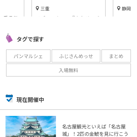
三重
静岡
三重県伊
リゾートホテル『青山ガーデ
フルーツ
リゾート
ンリゾート ホテルローザブ
な楽園「
ランカ』の施設情報をご紹
ーク時之
タグで探す
介！
開催中
開催中
パンマルシェ
ふじさんめっせ
まとめ
入場無料
現在開催中
名古屋観光といえば「名古屋
城」！2匹の金鯱を見に行こう