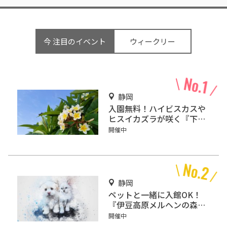
今 注目のイベント
ウィークリー
静岡
入園無料！ハイビスカスや
ヒスイカズラが咲く『下賀
茂熱帯植物園』で南国気分
開催中
♪
静岡
ペットと一緒に入館OK！
『伊豆高原メルヘンの森美
術館』をご紹介
開催中