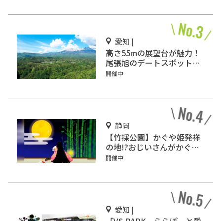
愛知 |
高さ55mの展望台が魅力！
尾張旭のデートスポット
「スカイワードあさひ」
開催中
静岡
【竹採公園】かぐや姫発祥
の地!?おじいさんがかぐや
姫を見つけた場所を見に行
開催中
こう！
愛知 |