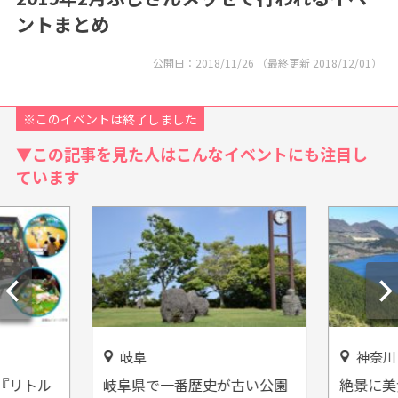
ントまとめ
公開日：
2018/11/26
（最終更新
2018/12/01
）
※このイベントは終了しました
▼この記事を見た人はこんなイベントにも注目し
ています
岐阜
神奈川
『リトル
岐阜県で一番歴史が古い公園
絶景に美