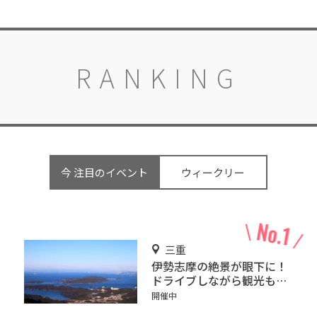
RANKING
今 注目のイベント
ウィークリー
三重
伊勢志摩の絶景が眼下に！
ドライブしながら観光もで
きる「伊勢志摩スカイライ
開催中
ン」