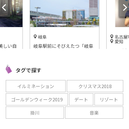
岐阜
名古屋
愛知
美しい自
岐阜駅前にそびえたつ「岐阜
コラボカ
オーシャ
シティ・タワー」徹底解説☆
イドル「
よう！
開催中
みくに会
タグで探す
開催中
イルミネーション
クリスマス2018
ゴールデンウィーク2019
デート
リゾート
掛川
音楽