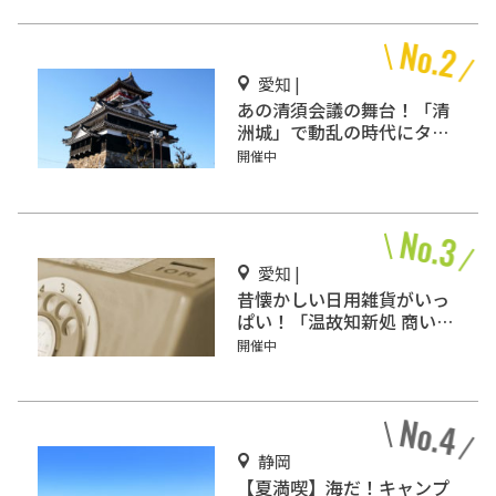
愛知 |
あの清須会議の舞台！「清
洲城」で動乱の時代にタイ
ムスリップ!?
開催中
愛知 |
昔懐かしい日用雑貨がいっ
ぱい！「温故知新処 商い史
料館」
開催中
静岡
【夏満喫】海だ！キャンプ