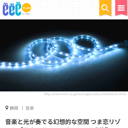
http://www.hmi.co.jp/tsumagoi/news/2018101201.html
静岡
音楽
音楽と光が奏でる幻想的な空間 つま恋リゾ