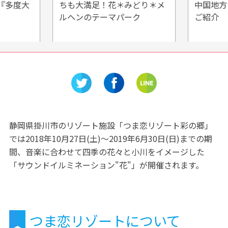
『多度大
ちも大満足！花＊みどり＊メ
中国地方
ルヘンのテーマパーク
ご紹介
静岡県掛川市のリゾート施設「つま恋リゾート彩の郷」
では2018年10月27日(土)～2019年6月30日(日)までの期
間、音楽に合わせて四季の花々と小川をイメージした
「サウンドイルミネーション"花"」が開催されます。
つま恋リゾートについて