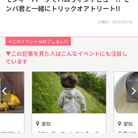
ンパ君と一緒にトリックオアトリート!!
公開日：
2018/09/26
※このイベントは終了しました
▼この記事を見た人はこんなイベントにも注目し
ています
愛知
愛知
ONDAイ
「ワンダーフォレストきゅり
食事がも