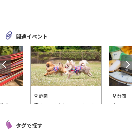
関連イベント
静岡
静岡
グパー
富士山のふもとでワンちゃん
あなたの
たキャン
と一緒に最高の時間を過ごそ
を応援★
報をご紹
う！「Field Dogs Garden」
開催中
タグで探す
開催中