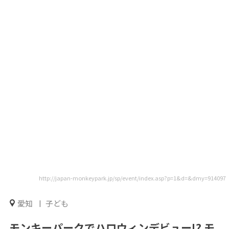
http://japan-monkeypark.jp/sp/event/index.asp?p=1&d=&dmy=914097
愛知
子ども
モンキーパークでハロウィンデビュー!? モ