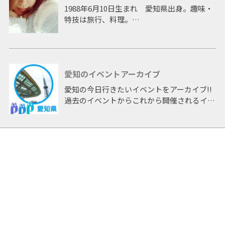
1988年6月10日生まれ 愛知県出身。趣味・
特技は旅行、料理。
ドラマ「中学生日記」の他、バラエティー、
情報番組にレギュラー出演。雑誌のグラビア
や音楽活動、イベントなど幅広く活躍。
一児の母となった現在でも各方面で注目を集
愛知のイベントアーカイブ
めている。
愛知の今日行きたいイベントをアーカイブ!!
[TV] H13～15 NHK中学生日記出演 / H18～
過去のイベントからこれから開催されるイベ
20 中京テレビ TA☆ROレギュラー出演 / H20
ントまで 「愛知」開催のイベントをアーカ
バリバリ電波アイドル出演 優勝 / 中京テレビ
イブしたページです。
情報パレット / メ～テレ 知りたい嬢 / H21～
22 メ～テレ めちゃレンジャ→ アシスタント
MC / H22～24 メ～テレ めちゃぶり アシスタ
ントMC
[音楽] H19 TA☆RO組 学園天国 / H20 ベタベ
タBeter Love着うた配信 / H20 JEWELS
feat.纐纈みさき Happy days