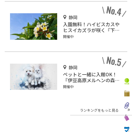
静岡
入園無料！ハイビスカスや
ヒスイカズラが咲く『下賀
茂熱帯植物園』で南国気分
開催中
♪
静岡
ペットと一緒に入館OK！
『伊豆高原メルヘンの森美
術館』をご紹介
開催中
ランキングをもっと見る