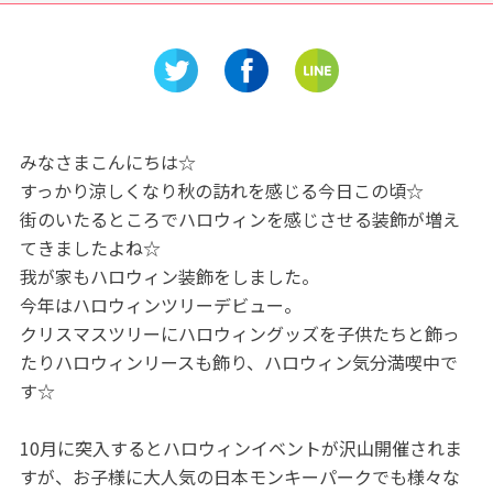
宗一郎も
お」で大人も子どもも楽しく
♪MIZK
アスレチック★
ンミュー
介
みなさまこんにちは☆
すっかり涼しくなり秋の訪れを感じる今日この頃☆
街のいたるところでハロウィンを感じさせる装飾が増え
てきましたよね☆
我が家もハロウィン装飾をしました。
今年はハロウィンツリーデビュー。
クリスマスツリーにハロウィングッズを子供たちと飾っ
たりハロウィンリースも飾り、ハロウィン気分満喫中で
す☆
10月に突入するとハロウィンイベントが沢山開催されま
すが、お子様に大人気の日本モンキーパークでも様々な