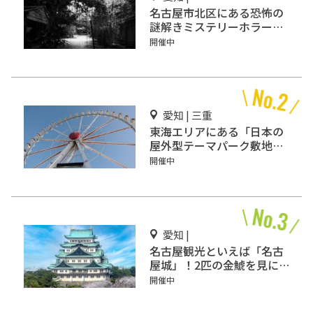
名古屋市北区にある恐怖の
謎解きミステリーホラー
「エモい家」あなたは行き
開催中
ますか？
愛知 | 三重
東海エリアにある「日本の
屋外型テーマパーク敷地面
積ランキング」入りしてい
開催中
るテーマパーク！
愛知 |
名古屋観光といえば「名古
屋城」！2匹の金鯱を見に
行こう
開催中