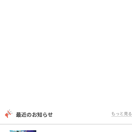
[雑誌] H22 ヤングマガジン グラビアデビュ
ー / H22 週刊プレイボーイ
[CM] H22 ラウンドワン
[映画] H24 「AFO」堤幸彦監督
最近のお知らせ
もっと見る