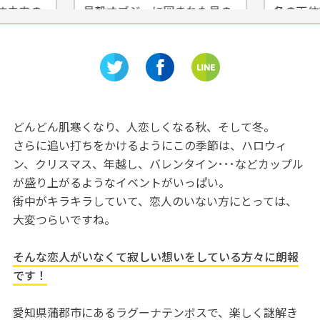
す未来の
貝殻オブジェに囲まれた貝の
冬の天体
l
テーマパーク「竹島ファンタ
る♡『宙
ルタウン)
ジー館」をご紹介！
グガーデ
どんどん肌寒くなり、人恋しくなる秋、そして冬。
さらに追い打ちをかけるようにこの季節は、ハロウィ
ン、クリスマス、年越し、バレンタイン･･･などカップル
が盛り上がるようなイベントがいっぱい。
街中がキラキラしていて、恋人のいない方にとっては、
大変つらいですね。
そんな恋人がいなくて寂しい想いをしている方々に朗報
です！
愛知県蒲郡市にあるラグーナテンボスで、楽しく謎解き