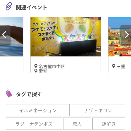
関連イベント
名古屋市中区
三重
愛知
て楽しく
志摩スペ
特別展「スケスケ展２ ～スケ
ビリオ
ぶ心あふ
ると見える仕組みの世界～」
情報をご
タグで探す
ＦＵＪＩなごや科学館で開催
開催中
開催中
イルミネーション
ナゾトキコン
ラグーナテンボス
恋人
謎解き