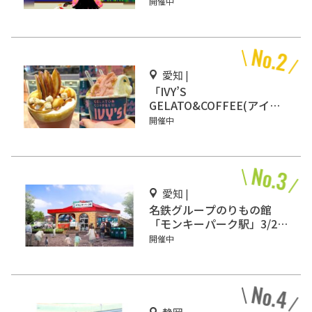
姫を見つけた場所を見に行
開催中
こう！
愛知 |
「IVY’S
GELATO&COFFEE(アイビ
ーズ ジェラート&コーヒ
開催中
ー)」イオンモール Nagoya
Noritake Gardenにオープ
ン！
愛知 |
名鉄グループのりもの館
「モンキーパーク駅」3/2オ
ープン
開催中