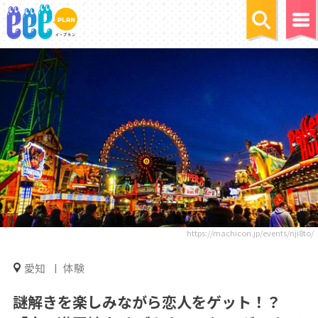
https://machicon.jp/events/nji8to/
愛知
体験
謎解きを楽しみながら恋人をゲット！？