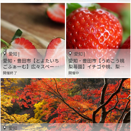
愛知 |
愛知 |
愛知・豊田市【とよたいち
愛知・豊田市【うめこう桃
ごふぁーむ】広々スペース
梨苺園】イチゴや桃、梨、
でまったりイチゴ狩り♪
季節によって楽しめる!
開催終了
開催中
愛知