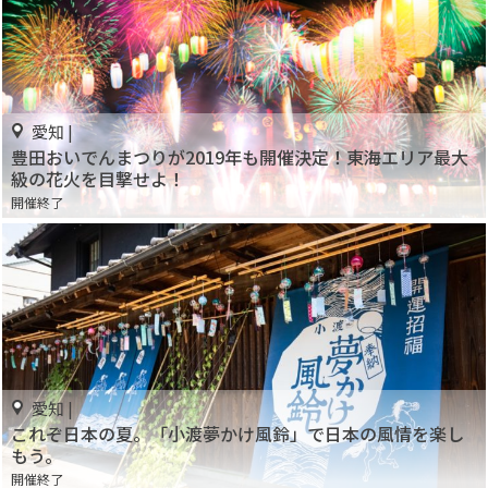
愛知 |
豊田おいでんまつりが2019年も開催決定！東海エリア最大
級の花火を目撃せよ！
開催終了
愛知 |
これぞ日本の夏。「小渡夢かけ風鈴」で日本の風情を楽し
もう。
開催終了