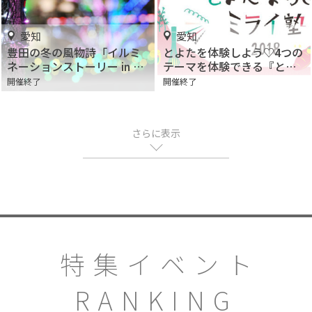
愛知
愛知
豊田の冬の風物詩「イルミ
とよたを体験しよう♡4つの
ネーションストーリー in と
テーマを体験できる『とよ
よた2018」開催！フォトコ
たまちさとミライ塾2018』
開催終了
開催終了
ンテストも
が開催
さらに表示
特集イベント
RANKING