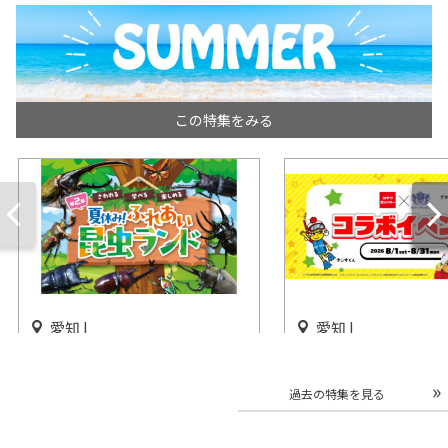
この特集をみる
愛知 |
愛知 |
「第2回 夏休み！ふれあい昆
「おやつカンパニー
虫ランド」星ヶ丘三越で開催
ナテンボス コラボ
過去の特集を見る
ト」開催
開催中
開催中