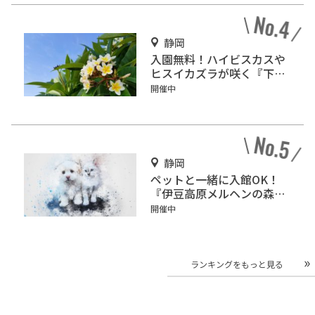
静岡
入園無料！ハイビスカスや
ヒスイカズラが咲く『下賀
茂熱帯植物園』で南国気分
開催中
♪
静岡
ペットと一緒に入館OK！
『伊豆高原メルヘンの森美
術館』をご紹介
開催中
ランキングをもっと見る