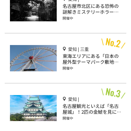
名古屋市北区にある恐怖の
謎解きミステリーホラー
「エモい家」あなたは行き
開催中
ますか？
愛知 | 三重
東海エリアにある「日本の
屋外型テーマパーク敷地面
積ランキング」入りしてい
開催中
るテーマパーク！
愛知 |
名古屋観光といえば「名古
屋城」！2匹の金鯱を見に
行こう
開催中