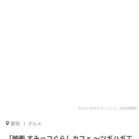
©2023 日本すみっコぐらし協会映画部
愛知
グルメ
「映画 すみっコぐらしカフェ ～ツギハギ工