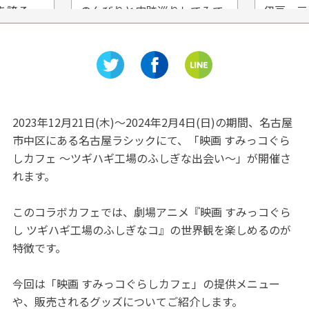
してみて
伊豆・三津シーパラダイス
フルーツ
史跡公
「みとしーラボ」7/17オープ
な楽園「
ン
ーク時之
2023年12月21日(木)～2024年2月4日(日)の期間、名古屋
市中区にある名古屋ラシックにて、「映画 すみっコぐら
しカフェ ～ツギハギ工場のふしぎな出会い～」が開催さ
れます。
このコラボカフェでは、劇場アニメ『映画 すみっコぐら
し ツギハギ工場のふしぎなコ』の世界観を楽しめるのが
特徴です。
今回は「映画 すみっコぐらしカフェ」の提供メニュー
や、販売されるグッズについてご紹介します。