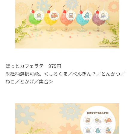
ほっとカフェラテ 979円
※絵柄選択可能。＜しろくま／ぺんぎん？／とんかつ／
ねこ／とかげ／集合＞