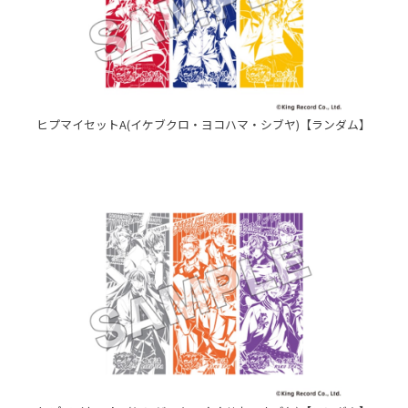
ヒプマイセットA(イケブクロ・ヨコハマ・シブヤ)【ランダム】