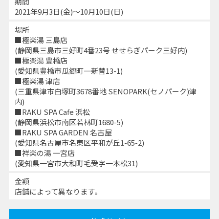
期間
2021年9月3日(金)～10月10日(日)
場所
■極楽湯 三島店
(静岡県三島市三好町4番23号 せせらぎパーク三好内)
■極楽湯 豊橋店
(愛知県豊橋市瓜郷町一新替13-1)
■極楽湯 津店
(三重県津市白塚町3678番地 SENOPARK(セノパーク)津
内)
■RAKU SPA Cafe 浜松
(静岡県浜松市南区若林町1680-5)
■RAKU SPA GARDEN 名古屋
(愛知県名古屋市名東区平和が丘1-65-2)
■祥楽の湯 一宮店
(愛知県一宮市大和町毛受字一本松31)
金額
店舗によって異なります。