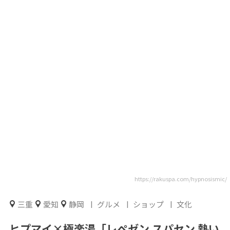
https://rakuspa.com/hypnosismic/
三重
愛知
静岡
グルメ
ショップ
文化
ヒプマイ×極楽湯「レペゼン スパセン 熱い