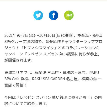
」でおなか
☆中日本氷糖へ工場見学に行
んちゃん
こう♪
ョンで
マパーク
2021年9月3日(金)～10月10日(日)の期間、極楽湯・RAKU
SPAグループ19店舗で、音楽原作キャラクターラッププロ
ジェクト『ヒプノシスマイク』とのコラボレーションキ
ャンペーン「レペゼン スパセン 熱い銭湯に俺らが参上」
が開催されます。
東海エリアでは、極楽湯 三島店・豊橋店・津店、RAKU
SPA Cafe 浜松、RAKU SPA GARDEN 名古屋、祥楽の湯 一
宮店で開催！
今回は「レペゼン スパセン 熱い銭湯に俺らが参上」の内
容についてご紹介します。