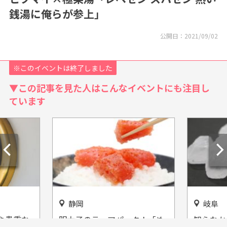
銭湯に俺らが参上」
公開日：
2021/09/02
※このイベントは終了しました
▼この記事を見た人はこんなイベントにも注目し
ています
岐阜
静岡
ク！「め
知らなかった！氷砂糖の世界
伊豆ぐら