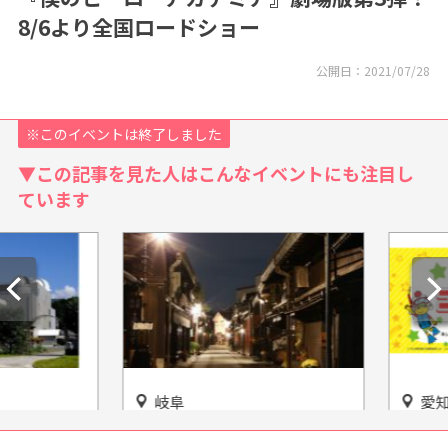
8/6より全国ロードショー
公開日：
2021/07/28
※このイベントは終了しました
▼この記事を見た人はこんなイベントにも注目し
ています
岐阜
愛知
した歴史
日本の古き良き“ふるさと”の
「おやつ