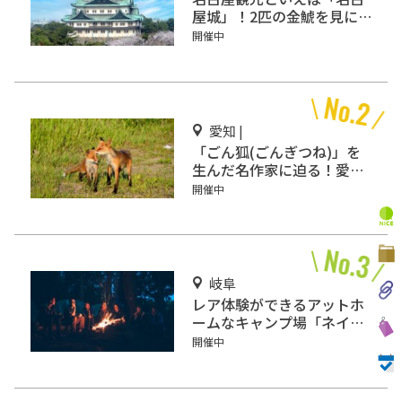
屋城」！2匹の金鯱を見に
行こう
開催中
愛知 |
「ごん狐(ごんぎつね)」を
生んだ名作家に迫る！愛知
県半田市の「新美南吉記念
開催中
館」
岐阜
レア体験ができるアットホ
ームなキャンプ場「ネイチ
ャーランドかみのほ」
開催中