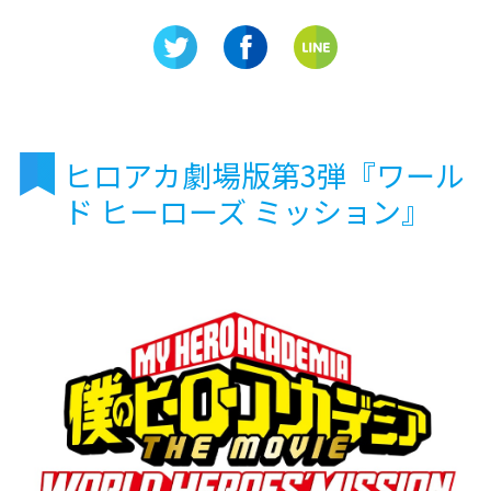
が自慢！
景色が広がる「民芸ミュージ
ナテンボ
アム 匠の館」
ト」開催
ヒロアカ劇場版第3弾『ワール
ド ヒーローズ ミッション』