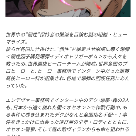
世界中の“個性”保持者の殲滅を目論む謎の組織・ヒュー
マライズ｡
彼らが各国に仕掛けた､“個性”を暴走させ崩壊に導く爆弾
＜個性因子誘発爆弾イディオトリガーボム＞から人々を
救うため､世界選抜ヒーローチームが結成｡世界各国のプ
ロヒーローと､ヒーロー事務所でインターン中だった雄英
高校ヒーロー科が招集され､各地で爆弾の回収任務にあた
っていた｡
エンデヴァー事務所でインターン中のデク･爆豪･轟の3人
も､日本から遠く離れた国＜オセオン＞で作戦行動中､あ
る事件に巻き込まれたデクがなんと全国指名手配…！事
件をきっかけに出会った運び屋の少年・ロディとともに､
オセオン警察､そして謎の敵ヴィランからも命を狙われる