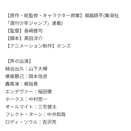
【原作・総監修・キャラクター原案】堀越耕平(集英社
「週刊少年ジャンプ」連載)
【監督】長崎健司
【脚本】黒田洋介
【アニメーション制作】ボンズ
【声の出演】
緑谷出久：山下大輝
爆豪勝己：岡本信彦
轟焦凍：梶裕貴
エンデヴァー：稲田徹
ホークス：中村悠一
オールマイト：三宅健太
フレクト・ターン：中井和哉
ロディ・ソウル：吉沢亮