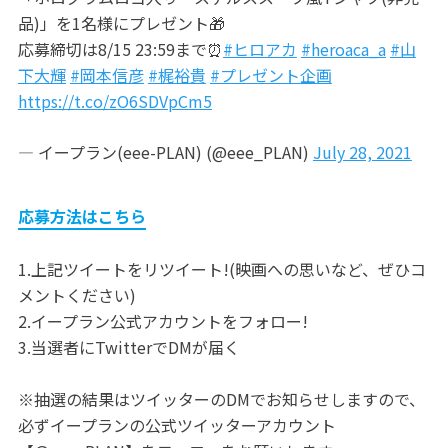
品)」を1名様にプレゼント🎁
応募締切は8/15 23:59まで⏰
#ヒロアカ
#heroaca_a
#山
下大輝
#岡本信彦
#梶裕貴
#プレゼント企画
https://t.co/zO6SDVpCm5
— イープラン(eee-PLAN) (@eee_PLAN)
July 28, 2021
応募方法はこちら
1.上記ツイートをリツイート!(映画への思いなど、ぜひコ
メントください)
2.イープラン公式アカウントをフォロー!
3.当選者にTwitterでDMが届く
※抽選の結果はツイッターのDMでお知らせしますので、
必ずイープランの公式ツイッターアカウント