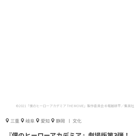
©2021「僕のヒーローアカデミア THE MOVIE」製作委員会 ©堀越耕平／集英社
三重
岐阜
愛知
静岡
文化
『僕のヒーローアカデミア』劇場版第3弾！