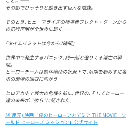
ことに――
その影でひっそりと動き出す巨大な陰謀｡
そのとき､ヒューマライズの指導者フレクト・ターンから
の犯行声明が全世界に届く――
｢タイムリミットは今から2時間｣
世界中で発生するパニック､刻一刻と迫りくる滅亡の瞬
間｡
ヒーローチームは絶体絶命の状況下で､危険を顧みずに各
地の爆弾の回収に向かう――
ヒロアカ史上最大の危機を前に､世界の､そしてヒーロー
達の未来が､“彼ら”に託された｡
(引用元) 映画「僕のヒーローアカデミア THE MOVIE ワ
ールド ヒーローズ ミッション」公式サイト