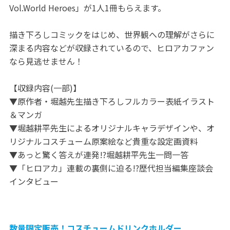
Vol.World Heroes」が1人1冊もらえます。
描き下ろしコミックをはじめ、世界観への理解がさらに
深まる内容などが収録されているので、ヒロアカファン
なら見逃せません！
【収録内容(一部)】
▼原作者・堀越先生描き下ろしフルカラー表紙イラスト
＆マンガ
▼堀越耕平先生によるオリジナルキャラデザインや、オ
リジナルコスチューム原案絵など貴重な設定画資料
▼あっと驚く答えが連発!?堀越耕平先生一問一答
▼「ヒロアカ」連載の裏側に迫る!?歴代担当編集座談会
インタビュー
数量限定販売！コスチュームドリンクホルダー