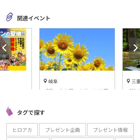
関連イベント
岐阜
三重
ジアム」
「夏の花物語」木曽三川公園
【阿山ふ
プン
センターで開催
備も充実
プ場が登
開催中
タグで探す
開催中
ヒロアカ
プレゼント企画
プレゼント情報