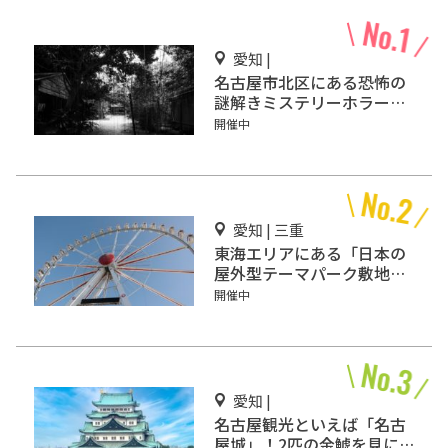
愛知 |
名古屋市北区にある恐怖の
謎解きミステリーホラー
「エモい家」あなたは行き
開催中
ますか？
愛知 | 三重
東海エリアにある「日本の
屋外型テーマパーク敷地面
積ランキング」入りしてい
開催中
るテーマパーク！
愛知 |
名古屋観光といえば「名古
屋城」！2匹の金鯱を見に