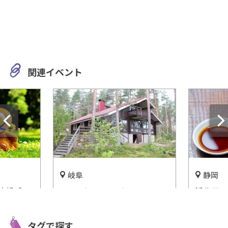
関連イベント
岐阜
静岡
情報【ラ
テントにコテージ、トレーラ
浜北区の
岐阜に遊
ーキャビン！NEOキャンピン
場見学！
コに行こ
グパークなら、キャンプの楽
り体験も
タグで探す
しみ方イロイロ！