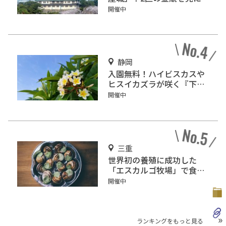
行こう
開催中
静岡
入園無料！ハイビスカスや
ヒスイカズラが咲く『下賀
茂熱帯植物園』で南国気分
開催中
♪
三重
世界初の養殖に成功した
「エスカルゴ牧場」で食べ
て！みて！触れて！
開催中
ランキングをもっと見る