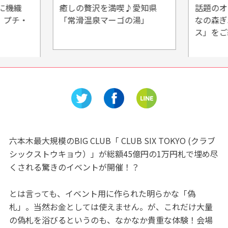
に機織
癒しの贅沢を満喫♪愛知県
話題のオ
、プチ・
「常滑温泉マーゴの湯」
なの森ぎ
ス」をご
六本木最大規模のBIG CLUB「 CLUB SIX TOKYO (クラブ
シックストウキョウ）」が総額45億円の1万円札で埋め尽
くされる驚きのイベントが開催！？
とは言っても、イベント用に作られた明らかな「偽
札」。当然お金としては使えません。が、これだけ大量
の偽札を浴びるというのも、なかなか貴重な体験！会場