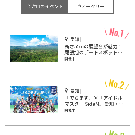
今 注目のイベント
ウィークリー
愛知 |
高さ55mの展望台が魅力！
尾張旭のデートスポット
「スカイワードあさひ」
開催中
愛知 |
「でらます」×「アイドル
マスター SideM」愛知・名
古屋で開催
開催中