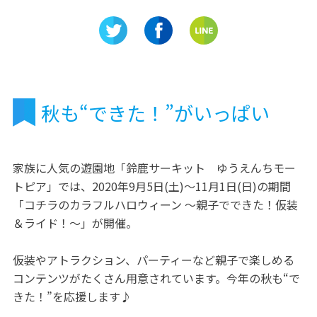
国分寺」
岐阜県関ケ原「胡麻の郷」が
宇宙の旅
オモシロイ♪
秋も“できた！”がいっぱい
家族に人気の遊園地「鈴鹿サーキット ゆうえんちモー
トピア」では、2020年9月5日(土)～11月1日(日)の期間
「コチラのカラフルハロウィーン ～親子でできた！仮装
＆ライド！～」が開催。
仮装やアトラクション、パーティーなど親子で楽しめる
コンテンツがたくさん用意されています。今年の秋も“で
きた！”を応援します♪