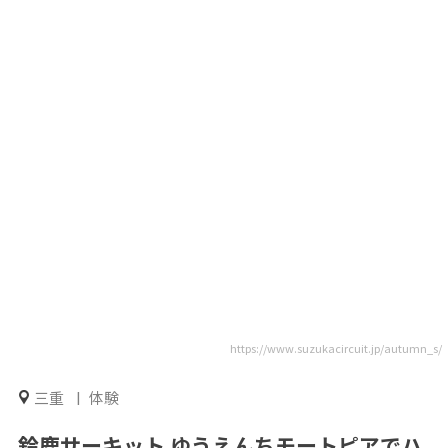
https://www.suzukacircuit.jp/autumn_s/
三重
体験
鈴鹿サーキット ゆうえんちモートピアでハ