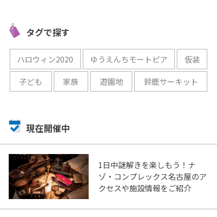
打ち体験
日楽しめる「みぼろ湖畔キャ
うやって
ンプサイト」
ハムの工
タグで探す
う♪
開催中
開催中
ハロウィン2020
ゆうえんちモートピア
仮装
子ども
家族
遊園地
鈴鹿サーキット
現在開催中
1日中謎解きを楽しもう！ナ
ゾ・コンプレックス名古屋のア
クセスや施設情報をご紹介