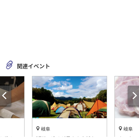
関連イベント
岐阜
岐阜
ぎる!?
湖畔の眺めが最高♪自然を一
あのおい