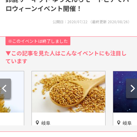
ロウィーンイベント開催！
公開日：
2020/07/22
（最終更新
2020/08/26
）
※このイベントは終了しました
▼この記事を見た人はこんなイベントにも注目し
ています
岐阜
岐阜
飛騨高山を
小さな胡麻の大きなパワー！
「コスモ