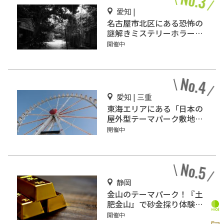
愛知 |
名古屋市北区にある恐怖の
謎解きミステリーホラー
「エモい家」あなたは行き
開催中
ますか？
愛知 | 三重
東海エリアにある「日本の
屋外型テーマパーク敷地面
積ランキング」入りしてい
開催中
るテーマパーク！
静岡
金山のテーマパーク！『土
肥金山』で砂金採り体験や
坑道観光を楽しもう♪
開催中