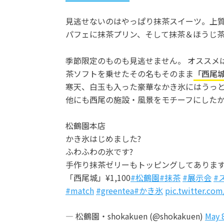
見逃せないのはやっぱり抹茶スイーツ。上
パフェに抹茶プリン、そして抹茶＆ほうじ
季節限定のものも見逃せません。 オススメ
茶ソフトを乗せたその名もそのまま
「西尾
寒天、白玉も入った豪華なかき氷にはうっ
他にも西尾の施設・風景をモチーフにした
松鶴園本店
かき氷はじめました?
ふわふわの氷です?
手作り抹茶ゼリーもトッピングしてありま
「西尾城」¥1,100
#松鶴園
#抹茶
#展示会
#
#match
#greentea
#かき氷
pic.twitter.co
— 松鶴園・shokakuen (@shokakuen)
May 