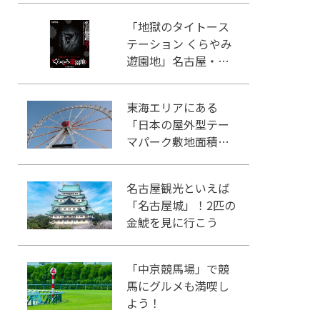
イン」
「地獄のタイトース
テーション くらやみ
遊園地」名古屋・大
須にオープン
東海エリアにある
「日本の屋外型テー
マパーク敷地面積ラ
ンキング」入りして
いるテーマパーク！
名古屋観光といえば
「名古屋城」！2匹の
金鯱を見に行こう
「中京競馬場」で競
馬にグルメも満喫し
よう！