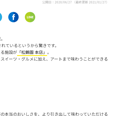
公開日：
2020/06/27
（最終更新
2021/01/27
）
里。
されているというから驚きです。
える施設が
「松鶴園 本店」
。
るスイーツ・グルメに加え、アートまで味わうことができる
茶の本当のおいしさを、より引き出して味わっていただける