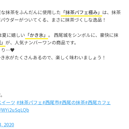
質な抹茶をふんだんに使用した
「抹茶パフェ極み」
は、抹茶
茶パウダーがついてくる、まさに抹茶づくしな逸品！
は夏に嬉しい
「かき氷」
。 西尾城をシンボルに、豪快に抹
城」
が、人気ナンバーワンの商品です。
とり…♥
かき氷がたくさんあるので、楽しく味わいましょう！
す。
スイーツ
#抹茶パフェ
#西尾市
#西尾の抹茶
#西尾カフェ
m/WYi2uSqLQb
8, 2020