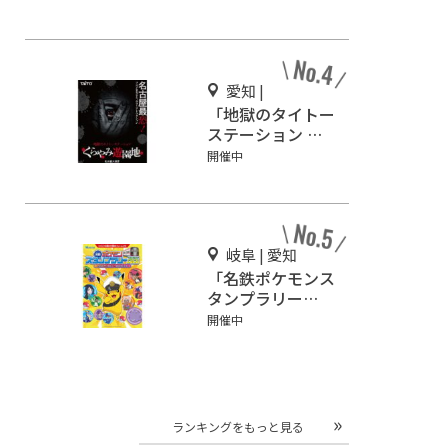
マリンパーク御前
崎
愛知 |
「地獄のタイトー
ステーション く
らやみ遊園地」名
開催中
古屋・大須にオー
プン
岐阜 | 愛知
「名鉄ポケモンス
タンプラリー
2026」開催
開催中
ランキングをもっと見る