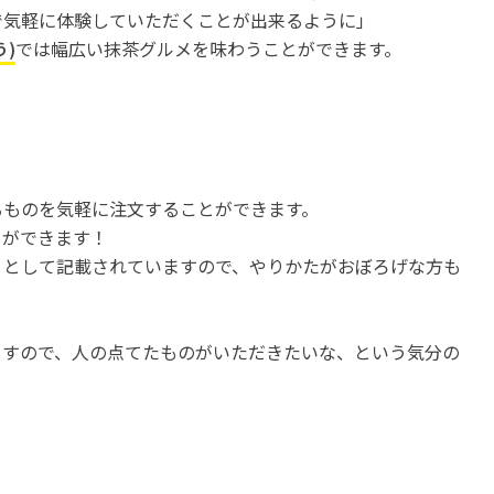
静岡
岡崎市
で気軽に体験していただくことが出来るように」
愛知
)
では幅広い抹茶グルメを味わうことができます。
いろいろな昆虫たちに出会え
岡崎むかし館 「むかし」
る「磐田市竜洋昆虫自然観察
いつなの？行けばわかる
公園」
開催中
開催中
るものを気軽に注文することができます。
とができます！
」として記載されていますので、やりかたがおぼろげな方も
ますので、人の点てたものがいただきたいな、という気分の