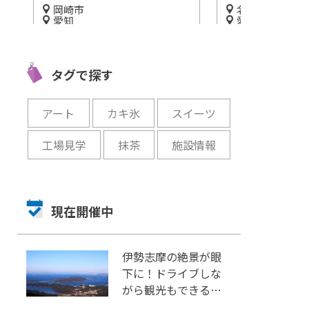
名古屋市港区
静岡
愛知
熱海のオーシ
って
入場無料!?「名古屋港シート
喫！熱海遊覧
さ！
レインランド」
開催中
タグで探す
開催中
アート
カキ氷
スイーツ
工場見学
抹茶
施設情報
現在開催中
伊勢志摩の絶景が眼
下に！ドライブしな
がら観光もできる
「伊勢志摩スカイラ