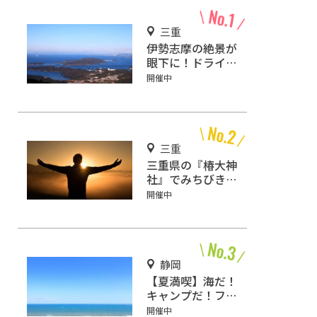
三重
伊勢志摩の絶景が
眼下に！ドライブ
しながら観光もで
開催中
きる「伊勢志摩ス
カイライン」
三重
三重県の『椿大神
社』でみちびきの
祖神様・猿田彦大
開催中
神にお祈りをしよ
う！
静岡
【夏満喫】海だ！
キャンプだ！ファ
ミリーで楽しもう
開催中