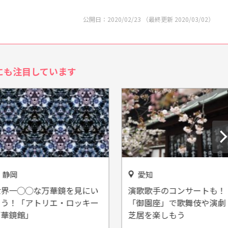
公開日：
2020/02/23
（最終更新
2020/03/02
）
にも注目しています
愛知
◯◯な万華鏡を見にい
演歌歌手のコンサートも！
「アトリエ・ロッキー
「御園座」で歌舞伎や演劇・
館」
芝居を楽しもう