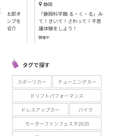
静岡
常滑市
愛知
郎オ
「静岡科学館 る・く・る」み
癒しの贅沢を
プを
て！きいて！さわって！不思
「常滑温泉マ
介
議体験をしよう！
開催中
開催中
タグで探す
スポーツカー
チューニングカー
ドリフトパフォーマンス
ドレスアップカー
バイク
モーターファンフェスタ2020