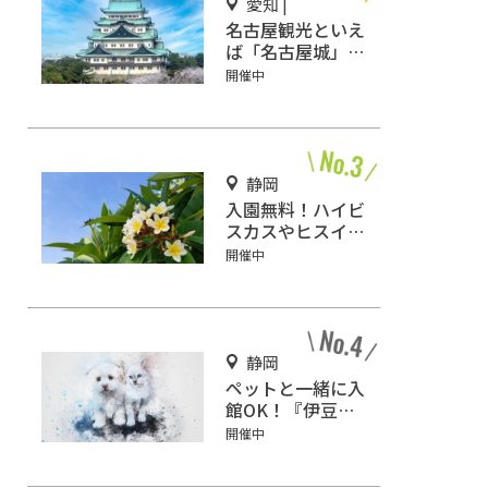
愛知 |
名古屋観光といえ
ば「名古屋城」！
2匹の金鯱を見に
開催中
行こう
静岡
入園無料！ハイビ
スカスやヒスイカ
ズラが咲く『下賀
開催中
茂熱帯植物園』で
南国気分♪
静岡
ペットと一緒に入
館OK！『伊豆高
原メルヘンの森美
開催中
術館』をご紹介