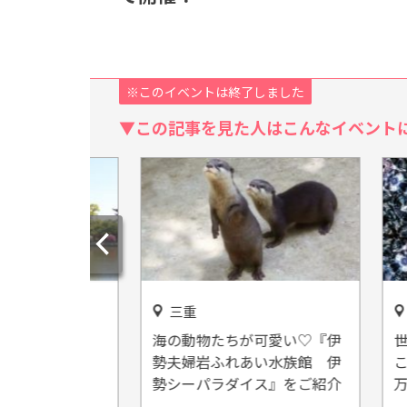
※このイベントは終了しました
▼この記事を見た人はこんなイベント
三重
静岡
♪三重県
海の動物たちが可愛い♡『伊
世界一
公園」
勢夫婦岩ふれあい水族館 伊
こう！
勢シーパラダイス』をご紹介
万華鏡