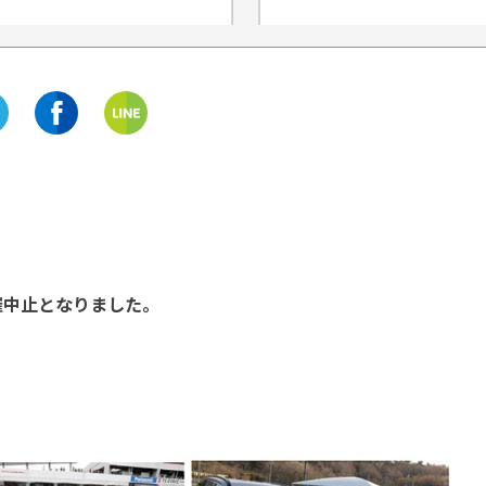
静岡
三重
自然の中でろくろ体験♪「陶
熊野灘臨海公園の『孫太
芸体験 八幡野窯」
ートキャンプ』でキャン
しよう！施設情報をご紹
開催中
開催中
催中止となりました。