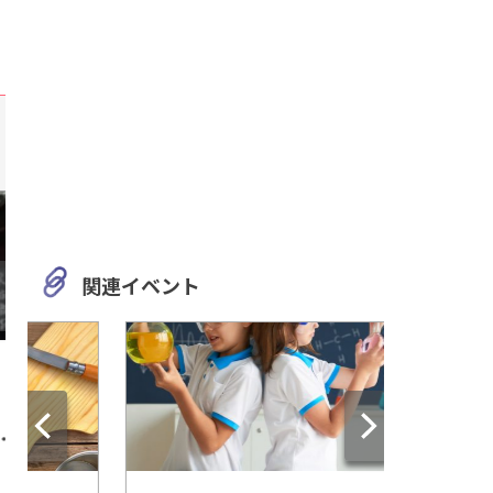
関連イベント
愛知
三重
愛知県最大!?すべて無料のア
工場夜景の定番スポ
スレチックで遊べる「海南こ
日市コンビナートが
どもの国」
「うみてらす14」