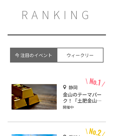
RANKING
今 注目のイベント
ウィークリー
静岡
金山のテーマパー
ク！『土肥金山』
で砂金採り体験や
開催中
坑道観光を楽しも
う♪