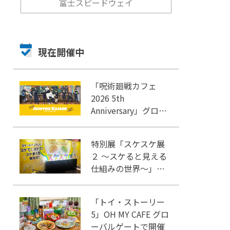
富士スピードウェイ
現在開催中
「呪術廻戦カフェ
2026 5th
Anniversary」グロー
バルゲート名古屋で
開催
特別展「スケスケ展
２ ～スケると見える
仕組みの世界～」Ｆ
ＵＪＩなごや科学館
で開催
「トイ・ストーリー
5」OH MY CAFE グロ
ーバルゲートで開催