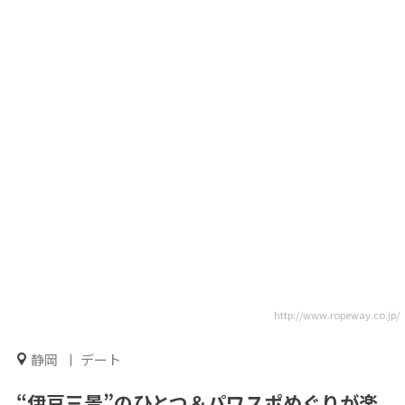
http://www.ropeway.co.jp/
静岡
デート
“伊豆三景”のひとつ＆パワスポめぐりが楽