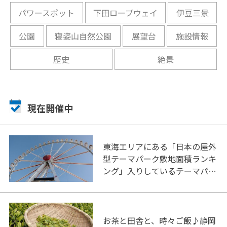
パワースポット
下田ロープウェイ
伊豆三景
公園
寝姿山自然公園
展望台
施設情報
歴史
絶景
現在開催中
東海エリアにある「日本の屋外
型テーマパーク敷地面積ランキ
ング」入りしているテーマパー
ク！
お茶と田舎と、時々ご飯♪静岡