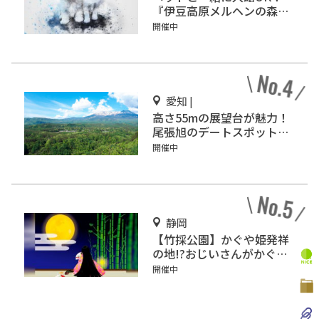
『伊豆高原メルヘンの森美
術館』をご紹介
開催中
愛知 |
高さ55mの展望台が魅力！
尾張旭のデートスポット
「スカイワードあさひ」
開催中
静岡
【竹採公園】かぐや姫発祥
の地!?おじいさんがかぐや
姫を見つけた場所を見に行
開催中
こう！