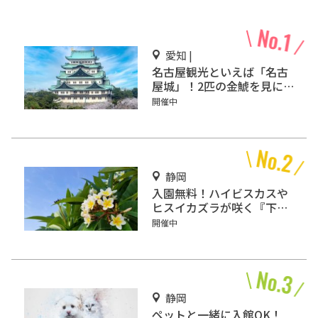
愛知 |
名古屋観光といえば「名古
屋城」！2匹の金鯱を見に
行こう
開催中
静岡
入園無料！ハイビスカスや
ヒスイカズラが咲く『下賀
茂熱帯植物園』で南国気分
開催中
♪
静岡
ペットと一緒に入館OK！