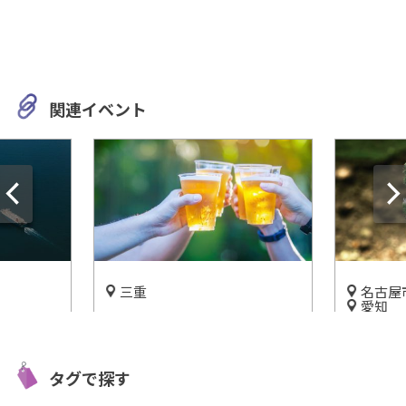
関連イベント
三重
名古屋
愛知
を結ぶ
自然とビールと温泉を楽しむ
【エコパ
！移動手
旅！『火の谷温泉 美杉リゾ
然環境の
ート』の施設情報をご紹介
タグで探す
開催中
開催中