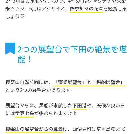
2〜3月は黄水仙やムスカリ、4〜5月はシャクナゲや久留
米ツツジ、6月はアジサイと、
四季折々の花々
を鑑賞しま
しょう♡
2つの展望台で下田の絶景を堪
能！
寝姿山自然公園には、
「寝姿展望台」と「黒船展望台」
という2つの展望台があります。
展望台からは、黒船が来航した
下田港
や、天候が良い日
には
伊豆七島
が眺められますよ♪
寝姿山の展望台からの風景
は、西伊豆町は堂ヶ島の天窓