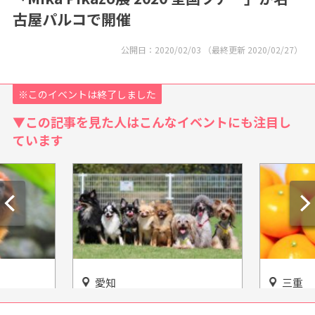
古屋パルコで開催
公開日：
2020/02/03
（最終更新
2020/02/27
）
※このイベントは終了しました
▼この記事を見た人はこんなイベントにも注目し
ています
愛知
三重
ざまな動
可愛いわんちゃんと触れあえ
道の駅「