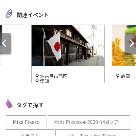
関連イベント
名古屋市西区
静岡
愛知
見慣れた
古屋に
奇跡の復活を遂げた名古屋最
発見！「
ティなフ
古の商店街【円頓寺商店街】
開催中
タグで探す
♡
開催中
Mika Pikazo
Mika Pikazo展 2020 全国ツアー
イラスト
バーチャルYouTuber