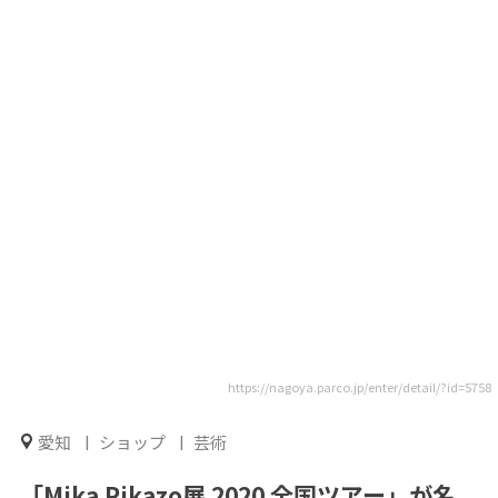
https://nagoya.parco.jp/enter/detail/?id=5758
愛知
ショップ
芸術
「Mika Pikazo展 2020 全国ツアー」が名