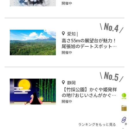
術館』をご紹介
開催中
愛知 |
高さ55mの展望台が魅力！
尾張旭のデートスポット
「スカイワードあさひ」
開催中
静岡
【竹採公園】かぐや姫発祥
の地!?おじいさんがかぐや
姫を見つけた場所を見に行
開催中
こう！
ランキングをもっと見る