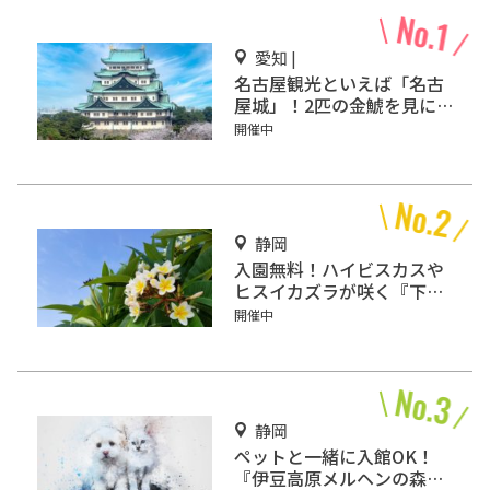
愛知 |
名古屋観光といえば「名古
屋城」！2匹の金鯱を見に
行こう
開催中
静岡
入園無料！ハイビスカスや
ヒスイカズラが咲く『下賀
茂熱帯植物園』で南国気分
開催中
♪
静岡
ペットと一緒に入館OK！
『伊豆高原メルヘンの森美