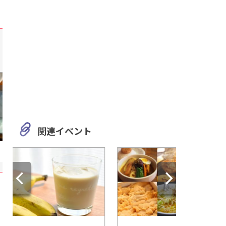
関連イベント
愛知
静岡
「芥見下々『呪術廻戦』展」
50年以上の歴史と栄
松坂屋美術館で開催
に！「ヤマハ発動機
ケーションプラザ」