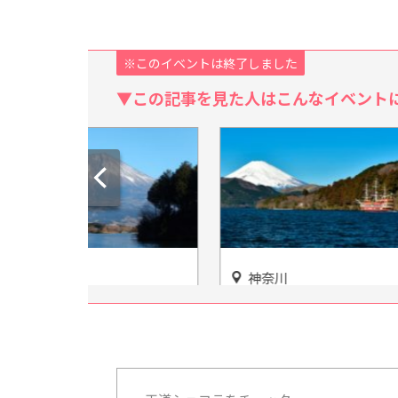
※このイベントは終了しました
▼この記事を見た人はこんなイベント
神奈川
愛知
にふれあお
【箱根園】動物園から水族
私だけ
あい自然
館、さらにパワースポットま
うらい
で！
本酒造