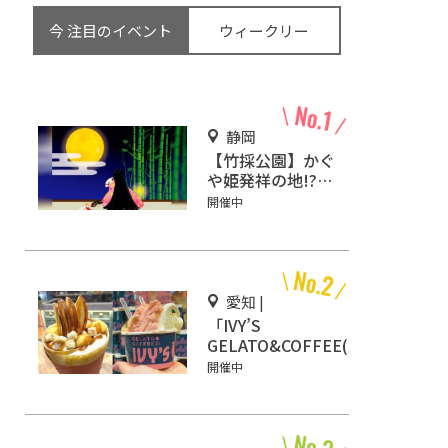
今 注目のイベント
ウィークリー
静岡
【竹採公園】かぐ
や姫発祥の地!?お
じいさんがかぐや
開催中
姫を見つけた場所
を見に行こう！
愛知 |
「IVY’S
GELATO&COFFEE(ア
イビーズ ジェラート
開催中
&コーヒー)」イオン
モール Nagoya
Noritake Gardenに
オープン！