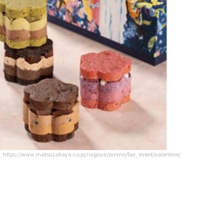
https://www.matsuzakaya.co.jp/nagoya/promo/fair_event/valentine/