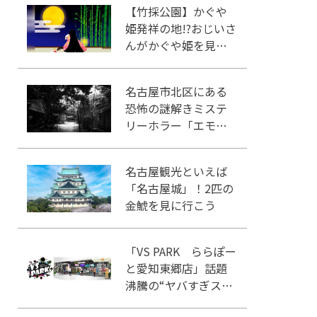
【竹採公園】かぐや
姫発祥の地!?おじいさ
んがかぐや姫を見つ
けた場所を見に行こ
う！
名古屋市北区にある
恐怖の謎解きミステ
リーホラー「エモい
家」あなたは行きま
すか？
名古屋観光といえば
「名古屋城」！2匹の
金鯱を見に行こう
「VS PARK ららぽー
と愛知東郷店」話題
沸騰の“ヤバすぎスポ
ーツ”を体感せよ！