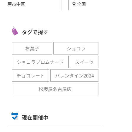
全国
名古屋市名
愛知
北海道グルメをお取り寄せ！
スト
「Peach Vacan
海鮮＆ラーメン＆ジンギスカ
tea」星ヶ丘
ンなどおうち時間を贅沢に！
タグで探す
レイスクラブ
開催中
開催中
お菓子
ショコラ
ショコラプロムナード
スイーツ
チョコレート
バレンタイン2024
松坂屋名古屋店
現在開催中