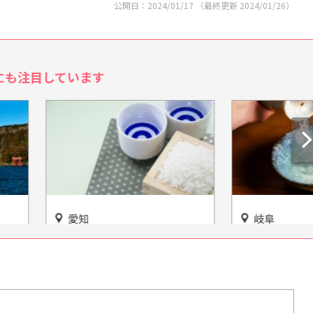
公開日：
2024/01/17
（最終更新
2024/01/26
）
にも注目しています
岐阜
の酒造り体験も！『ほ
唯一無二！いろいろな盃と出
せん 吟醸工房』で日
会うことができる「市之倉さ
りを学び、楽しもう♡
かづき美術館」