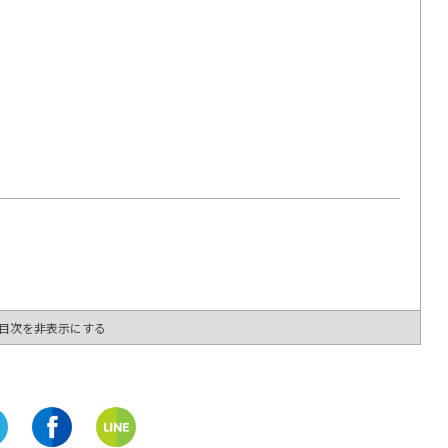
名古屋市中区
名古屋市中区
愛知
愛知
クロワッサン専門店「ジョリ
ばなななななななな ネク
ークロワッサン」9/25に
ブームドリンクがEXIT
OPEN
NISHIKIで楽しめちゃう!!
開催中
開催中
目次を非表示にする