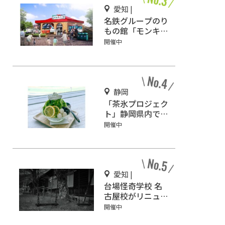
愛知 |
名鉄グループのり
もの館「モンキー
パーク駅」3/2オ
開催中
ープン
静岡
「茶氷プロジェク
ト」静岡県内で
65店舗で開催
開催中
愛知 |
台場怪奇学校 名
古屋校がリニュー
アル！心霊リアリ
開催中
ティー型恐怖体験