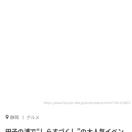
https://www.fujisan-kkb.jp/event/detail.html?CN=119873
静岡
グルメ
田子の浦で“しらすづくし”の大人気イベン