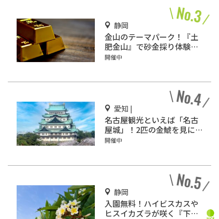
静岡
金山のテーマパーク！『土
肥金山』で砂金採り体験や
坑道観光を楽しもう♪
開催中
愛知 |
名古屋観光といえば「名古
屋城」！2匹の金鯱を見に
行こう
開催中
静岡
入園無料！ハイビスカスや
ヒスイカズラが咲く『下賀