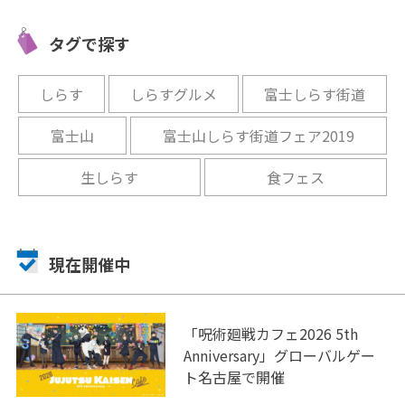
」愛知県一
全天候型グランピング
高級食ハ
ャンプ気
BBQ「wood design park 野
て宇宙人
タグで探す
並」OPEN
オープン
開催中
開催中
しらす
しらすグルメ
富士しらす街道
富士山
富士山しらす街道フェア2019
生しらす
食フェス
現在開催中
「呪術廻戦カフェ2026 5th
Anniversary」グローバルゲー
ト名古屋で開催