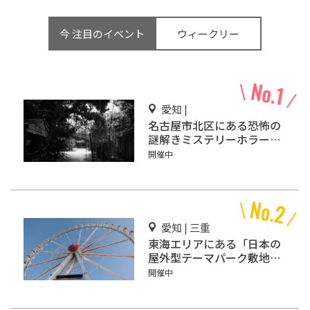
今 注目のイベント
ウィークリー
愛知 |
名古屋市北区にある恐怖の
謎解きミステリーホラー
「エモい家」あなたは行き
開催中
ますか？
愛知 | 三重
東海エリアにある「日本の
屋外型テーマパーク敷地面
積ランキング」入りしてい
開催中
るテーマパーク！