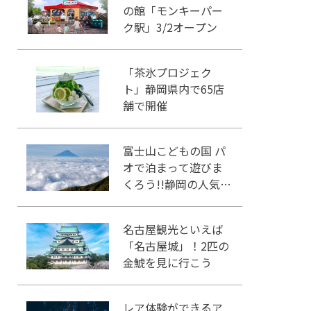
の館「モンキーパー
ク駅」3/2オープン
「茶氷プロジェク
ト」静岡県内で65店
舗で開催
富士山こどもの国 パ
オで泊まって遊びま
くろう!!静岡の人気冒
険王国!!
名古屋観光といえば
「名古屋城」！2匹の
金鯱を見に行こう
レア体験ができるア