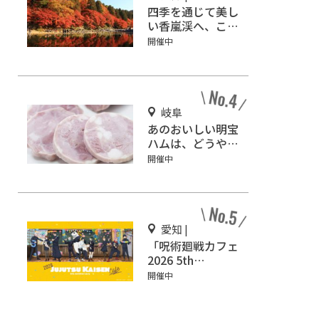
四季を通じて美し
い香嵐渓へ、ここ
ろの休息においで
開催中
ん♪
岐阜
あのおいしい明宝
ハムは、どうやっ
てできているの？
開催中
明宝ハムの工場見
学へ行ってみよう
♪
愛知 |
「呪術廻戦カフェ
2026 5th
Anniversary」グ
開催中
ローバルゲート名
古屋で開催