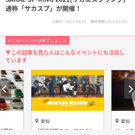
通称「サカスプ」が開催！
公開日：
2021/04/15
（最終更新
2021/05/31
）
※このイベントは終了しました
▼この記事を見た人はこんなイベントにも注目し
ています
愛知
愛知
0周年
「呪術廻戦カフェ2026 5th
ビールを