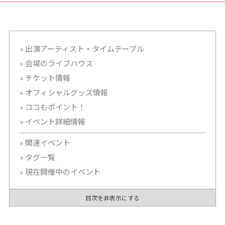
」オープ
Anniversary」グローバルゲー
「キリン
、もっと
ト名古屋で開催
を見学し
！
出演アーティスト・タイムテーブル
会場のライブハウス
チケット情報
オフィシャルグッズ情報
ココもポイント！
イベント詳細情報
関連イベント
タグ一覧
現在開催中のイベント
目次を非表示にする