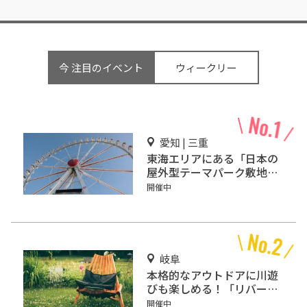
今 注目のイベント
ウィークリー
愛知 | 三重
東海エリアにある「日本の
屋外型テーマパーク敷地面
積ランキング」入りしてい
開催中
るテーマパーク！
岐阜
本格的なアウトドアに川遊
びも楽しめる！「リバーポ
ートパーク美濃加茂」
開催中