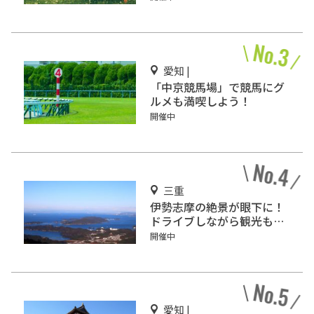
愛知 |
「中京競馬場」で競馬にグ
ルメも満喫しよう！
開催中
三重
伊勢志摩の絶景が眼下に！
ドライブしながら観光もで
きる「伊勢志摩スカイライ
開催中
ン」
愛知 |