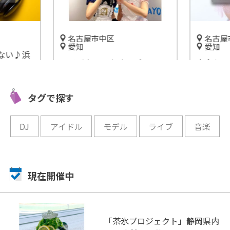
名古屋市中区
名古屋
愛知
愛知
ない♪浜
コラボカフェもオープン！ア
完全セル
ミュージ
イドル「ナト☆カン」の紫桃
ット「6
ンロー
みくに会ってみた♪
ル)」の
タグで探す
♪
開催中
開催中
DJ
アイドル
モデル
ライブ
音楽
現在開催中
「茶氷プロジェクト」静岡県内