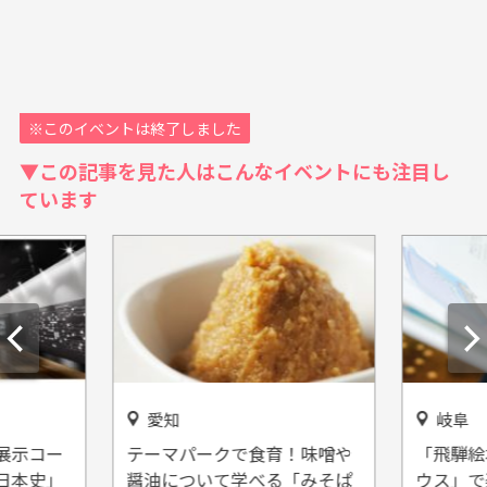
※このイベントは終了しました
▼この記事を見た人はこんなイベントにも注目し
ています
愛知
岐阜
展示コー
テーマパークで食育！味噌や
「飛騨絵
日本史」
醤油について学べる「みそぱ
ウス」で