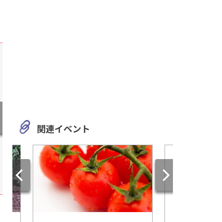
関連イベント
岐阜
愛知
神秘的な岩や自然がもたらす
ようこそ宇宙と科学
パワースポット「鬼岩公園」
へ！「半田空の科学
空や地球の不思議を
ぼう