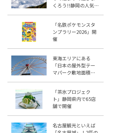
くろう!!静岡の人気冒
険王国!!
「名鉄ポケモンスタ
ンプラリー2026」開
催
東海エリアにある
「日本の屋外型テー
マパーク敷地面積ラ
ンキング」入りして
いるテーマパーク！
「茶氷プロジェク
ト」静岡県内で65店
舗で開催
名古屋観光といえば
「名古屋城」！2匹の