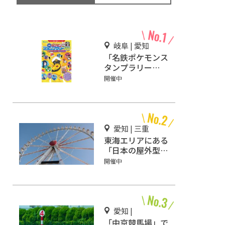
岐阜 | 愛知
「名鉄ポケモンス
タンプラリー
2026」開催
開催中
愛知 | 三重
東海エリアにある
「日本の屋外型テ
ーマパーク敷地面
開催中
積ランキング」入
りしているテーマ
パーク！
愛知 |
「中京競馬場」で