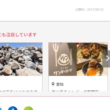
公開日：
2017/08/23
にも注目しています
岐阜
きハンバーグ専門店
こども陶器博物館 KIDSLAND
焼き ワンダーバーグ」
でオリジナル陶器を作っちゃ
市名東区にオープン！
お♪