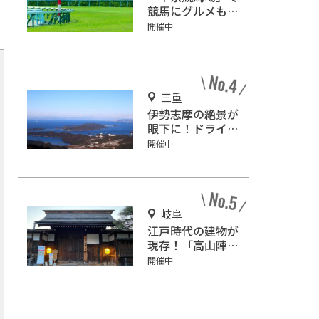
競馬にグルメも満
喫しよう！
開催中
三重
伊勢志摩の絶景が
眼下に！ドライブ
しながら観光もで
開催中
きる「伊勢志摩ス
カイライン」
岐阜
江戸時代の建物が
現存！「高山陣
屋」で飛騨と幕府
開催中
の歴史を学ぼう