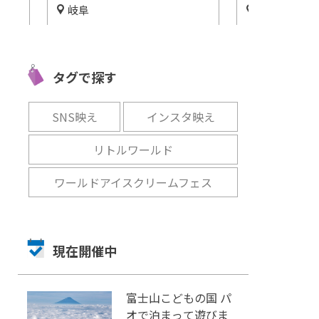
名古屋市中区
岐阜
レッ
「サマースイーツビュッフェ
スーパー健康
い地
＆サマーアフタヌーンティ
を国産でお届
♪
ー」ヒルトン名古屋で開催
村】
タグで探す
開催中
開催中
SNS映え
インスタ映え
リトルワールド
ワールドアイスクリームフェス
現在開催中
富士山こどもの国 パ
オで泊まって遊びま