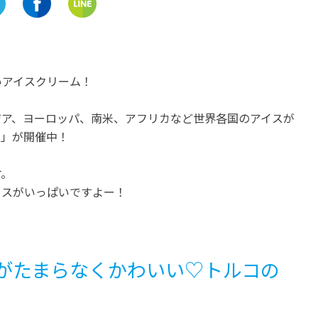
春日井市
岐阜
愛知
道の駅に新鮮野菜♡「パ
食用サボテンの直売所！愛知
トピアおおの」でおいし
県春日井市の「後藤サボテ
場野菜のデリを食べよう
ン」
いアイスクリーム！
開催中
開催中
ジア、ヨーロッパ、南米、アフリカなど世界各国のアイスが
ス」が開催中！
す。
イスがいっぱいですよー！
がたまらなくかわいい♡トルコの
」