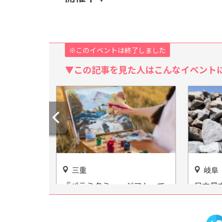
※このイベントは終了しました
▼この記事を見た人はこんなイベント
岐阜
愛知
ジアム』で
日本最古の石をはじめさまざ
炭火焼
！施設情報
まな石と巡り合える！「日本
「炭火
最古の石博物館」
名古屋