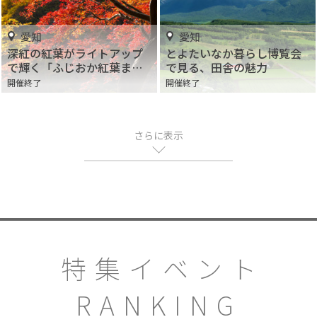
愛知
愛知
深紅の紅葉がライトアップ
とよたいなか暮らし博覧会
で輝く「ふじおか紅葉まつ
で見る、田舎の魅力
り2018」開催
開催終了
開催終了
さらに表示
特集イベント
RANKING