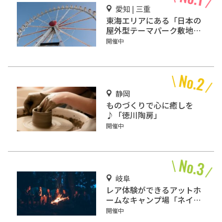
愛知 | 三重
東海エリアにある「日本の
屋外型テーマパーク敷地面
積ランキング」入りしてい
開催中
るテーマパーク！
静岡
ものづくりで心に癒しを
♪「徳川陶房」
開催中
岐阜
レア体験ができるアットホ
ームなキャンプ場「ネイチ
ャーランドかみのほ」
開催中