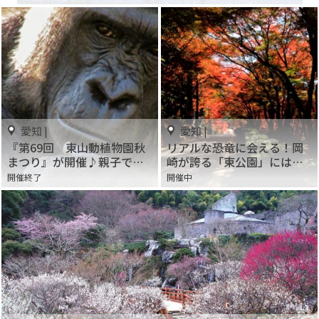
愛知 |
愛知 |
『第69回 東山動植物園秋
リアルな恐竜に会える！岡
まつり』が開催♪親子で秋
崎が誇る「東公園」には無
の動植物を楽しんじゃお
料動物園も！
開催終了
開催中
う！