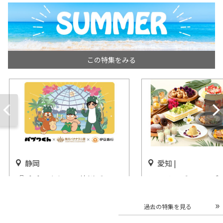
この特集をみる
静岡
愛知 |
『パプワくん』×熱川バナナ
ランチ＆ディナーブ
ワニ園×伊豆急行のトリプル
「～Taste of Hawa
コラボイベント開催
屋プリンスホテル ス
過去の特集を見る
ーで開催
開催中