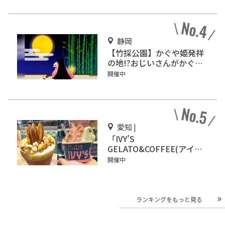
静岡
【竹採公園】かぐや姫発祥
の地!?おじいさんがかぐや
姫を見つけた場所を見に行
開催中
こう！
愛知 |
「IVY’S
GELATO&COFFEE(アイビ
ーズ ジェラート&コーヒ
開催中
ー)」イオンモール Nagoya
Noritake Gardenにオープ
ン！
ランキングをもっと見る