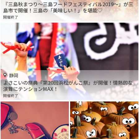
『三島秋まつり～三島フードフェスティバル2019～』が三
島市で開催！三島の「美味しい！」を堪能♡
開催終了
静岡
よさこいの祭典『第20回浜松がんこ祭』が開催！情熱的な
演舞にテンションMAX！
開催終了