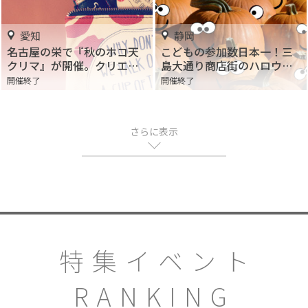
愛知
静岡
名古屋の栄で『秋のホコ天
こどもの参加数日本一！三
クリマ』が開催。クリエイ
島大通り商店街のハロウィ
ターの素敵な出会いを楽し
ンパレード
開催終了
開催終了
もう
さらに表示
特集イベント
RANKING