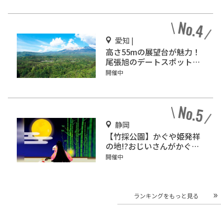
愛知 |
高さ55mの展望台が魅力！
尾張旭のデートスポット
「スカイワードあさひ」
開催中
静岡
【竹採公園】かぐや姫発祥
の地!?おじいさんがかぐや
姫を見つけた場所を見に行
開催中
こう！
ランキングをもっと見る