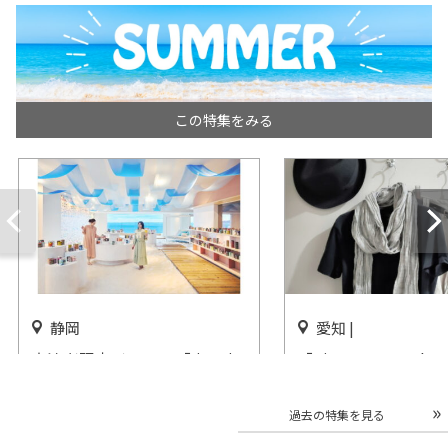
この特集をみる
静岡
愛知 |
宿泊者限定イベント「カンカ
「Kis-My-Ft2：The
ンビアガーデン」リゾナーレ
Couture」名古屋
熱海で開催
催
過去の特集を見る
開催中
開催まであと16日