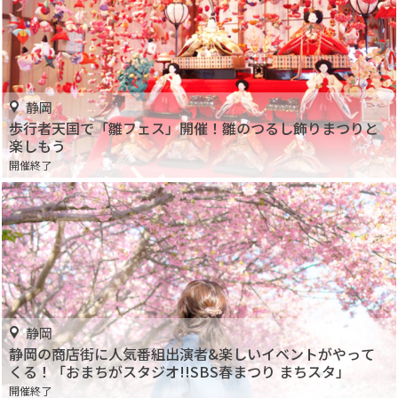
静岡
歩行者天国で「雛フェス」開催！雛のつるし飾りまつりと
楽しもう
開催終了
静岡
静岡の商店街に人気番組出演者&楽しいイベントがやって
くる！「おまちがスタジオ!!SBS春まつり まちスタ」
開催終了