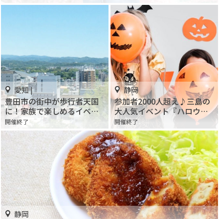
愛知 |
静岡
豊田市の街中が歩行者天国
参加者2000人超え♪三島の
に！家族で楽しめるイベン
大人気イベント『ハロウィ
トがいっぱい「ふれ愛フェ
ン・パレードinみしま
開催終了
開催終了
スタ2019」
2019』が今年も開催！
静岡