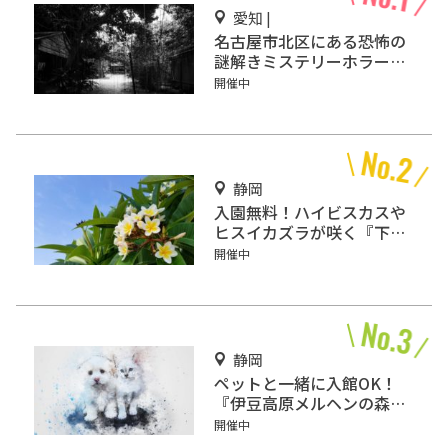
愛知 |
名古屋市北区にある恐怖の
謎解きミステリーホラー
「エモい家」あなたは行き
開催中
ますか？
静岡
入園無料！ハイビスカスや
ヒスイカズラが咲く『下賀
茂熱帯植物園』で南国気分
開催中
♪
静岡
ペットと一緒に入館OK！
『伊豆高原メルヘンの森美
術館』をご紹介
開催中