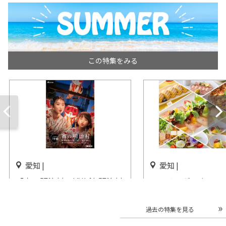
この特集をみる
愛知 |
愛知 |
「宵の明治村」博物館 明治村
ストリングスホテル
で開催
「貸切 ビアホール
実施
開催まであと2日
過去の特集を見る
開催中