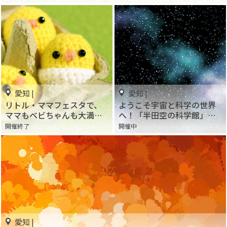
愛知 |
愛知 |
リトル・ママフェスタで、
ようこそ宇宙と科学の世界
ママもベビちゃんも大満足
へ！「半田空の科学館」で
♡名古屋・吹上ホールで開
星空や地球の不思議を楽し
開催終了
開催中
催するよ☆
く学ぼう
愛知 |