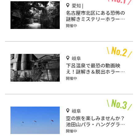
愛知 |
名古屋市北区にある恐怖の
謎解きミステリーホラー
「エモい家」あなたは行き
開催中
ますか？
岐阜
下呂温泉で最恐の動画映
え！謎解き＆脱出ホラーゲ
ーム『猟奇館』
開催中
岐阜
空の旅を楽しみませんか？
池田山パラ・ハンググライ
ダー発進基地をご紹介！
開催中