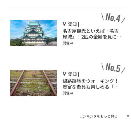
愛知 |
名古屋観光といえば「名古
屋城」！2匹の金鯱を見に
行こう
開催中
愛知 |
線路跡地をウォーキング！
豊富な遊具も楽しめる「碧
南レールパーク」
開催中
ランキングをもっと見る