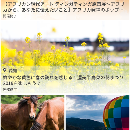
【アフリカン現代アート ティンガティンガ原画展～アフリ
カから、あなたに伝えたいこと】アフリカ発祥のポップア
ートの美しさを体感！
開催終了
愛知
鮮やかな黄色に春の訪れを感じる！渥美半島菜の花まつり
2019を楽しもう♪
開催終了