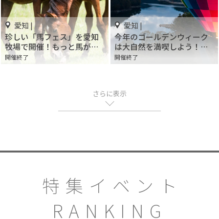
愛知 |
愛知 |
珍しい「馬フェス」を愛知
今年のゴールデンウィーク
牧場で開催！もっと馬が好
は大自然を満喫しよう！と
きになる！！
よた三河高原アドベンチャ
開催終了
開催終了
ー2019の楽しみ方を教えま
す♪
さらに表示
特集イベント
RANKING